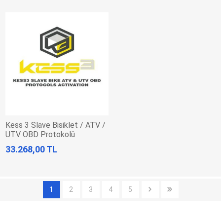
Kess 3 Slave Bisiklet / ATV /
UTV OBD Protokolü
Aktivasyonu
33.268,00 TL
1
2
3
4
5