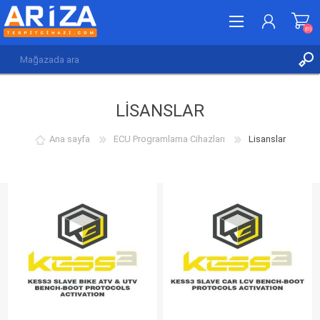
(0)
KAYDOL
LISANSLAR
GIRIŞ YAP
İSTEK LISTESI
(0)
Ana sayfa
ECU Programlama Cihazları
Lisanslar