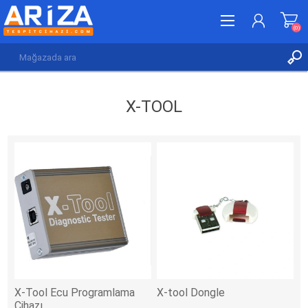
(0)
KAYDOL
X-TOOL
GIRIŞ YAP
İSTEK LISTESI
(0)
X-Tool Ecu Programlama
X-tool Dongle
Cihazı