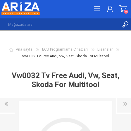
(0)
KAYDOL
GIRIŞ YAP
Ana sayfa
ECU Programlama Cihazları
Lisanslar
İSTEK LISTESI
(0)
Vw0032 Tv Free Audi, Vw, Seat, Skoda For Multitool
Vw0032 Tv Free Audi, Vw, Seat,
Skoda For Multitool