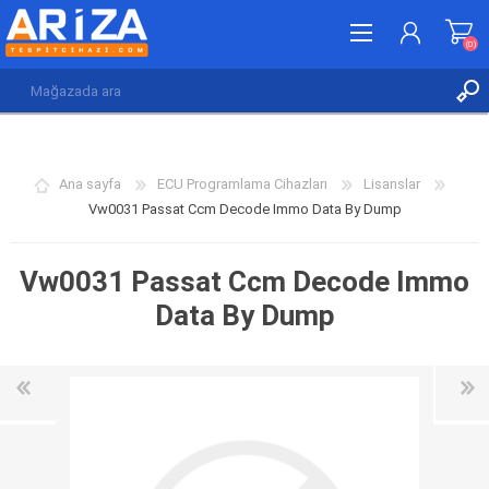
(0)
KAYDOL
GIRIŞ YAP
Ana sayfa
ECU Programlama Cihazları
Lisanslar
İSTEK LISTESI
(0)
Vw0031 Passat Ccm Decode Immo Data By Dump
Vw0031 Passat Ccm Decode Immo
Data By Dump