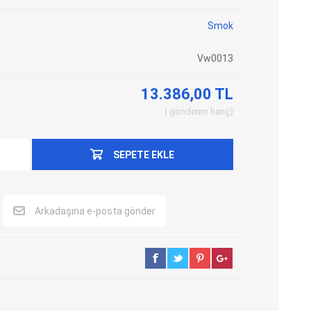
Adblue Emülator
Nitro Cihazları
Smok
Kolon Kilidi Emülatörleri
Emülatörler
Vw0013
İmmo Emülatörleri
Kablolar
Binek Araç Emülatörleri
Hata Kodu Silici
13.386,00 TL
gönderim
hariç
SYSTEM
OBDSTAR
ANCEL
SEPETE EKLE
Arkadaşına e-posta gönder
UTEST