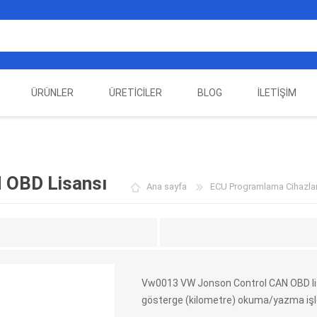
ÜRÜNLER
ÜRETICILER
BLOG
İLETIŞIM
EST
ELEKTRIKLI ARAÇ
AUTEL
ALIENTECH
OTOMOTIV TEST
LA
EKIPMANLARI
EKIPMANLARI
 OBD Lisansı
Ana sayfa
ECU Programlama Cihazlar
Vw0013 VW Jonson Control CAN OBD lis
gösterge (kilometre) okuma/yazma işl
DATA
AUTOVEI
DIMTRONIC
HAYN