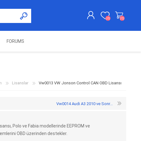
(0)
(0)
FORUMS
KAYDOL
GIRIŞ YAP
UNCH
KOLON KİLİT VE ADBLUE
SWIFTEC
NITRO MEKATRONIK
DIMSPORT
EMULATÖR
ÜRÜNLERI
ı
Lisanslar
Vw0013 VW Jonson Control CAN OBD Lisansı
Vw0014 Audi A3 2010 ve Sonr...
ansı, Polo ve Fabia modellerinde EEPROM ve
emlerini OBD üzerinden destekler.
ES PRO
IOTERMINAL
MSG