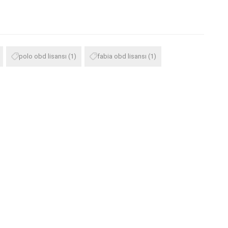
polo obd lisansı
(1)
fabia obd lisansı
(1)