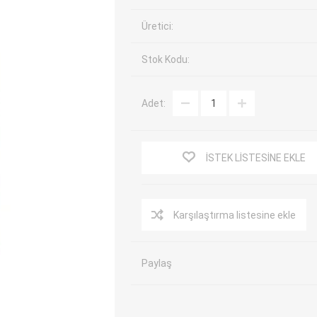
EV Arıza Tespit Cihazları
TPMS Cihaz ve Sensörleri
Üretici:
Araç Sarj İstasyonları
Akü Cihazları
Stok Kodu:
Servis Ekipmanları
ADAS Kalibrasyon
Elektrikli Araç Garaj
Diğer
Ekipmanları
Adet:
OK
TOPDON
ECU COMPANY
VCP
İSTEK LISTESINE EKLE
Karşılaştırma listesine ekle
Paylaş
NERS
JDIAG
ECUHELP
EC