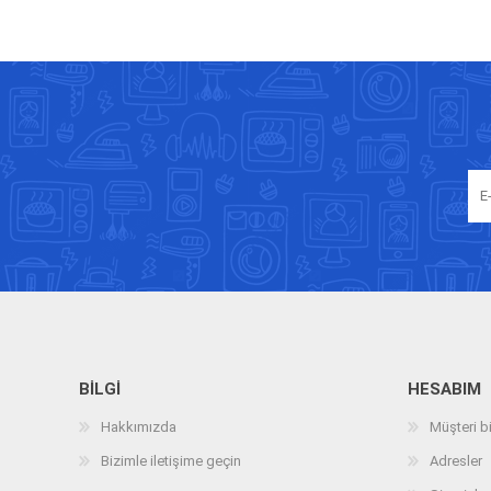
BILGI
HESABIM
Hakkımızda
Müşteri bi
Bizimle iletişime geçin
Adresler