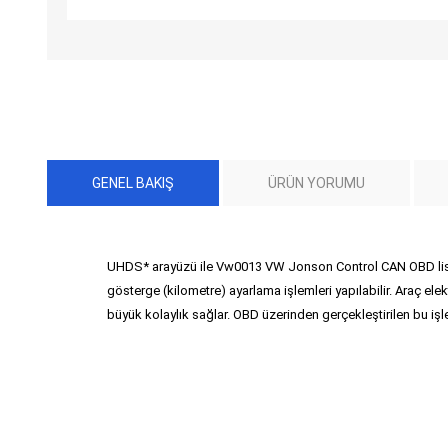
GENEL BAKIŞ
ÜRÜN YORUMU
UHDS* arayüzü ile Vw0013 VW Jonson Control CAN OBD lisan
gösterge (kilometre) ayarlama işlemleri yapılabilir. Araç ele
büyük kolaylık sağlar. OBD üzerinden gerçekleştirilen bu işlem