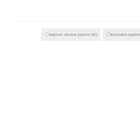
eeprom okuma yazma
(42)
kilometre ayarl