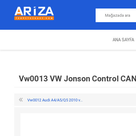
ANA SAYFA
ARIZA TESPIT CIHAZLARI
NITRO
MAGICMOTORSPORT
ECU PROGRAMLAMA
JALT
CIHAZLARI
Vw0013 VW Jonson Control CAN
Vw0012 Audi A4/A5/Q5 2010 v...
OEM
AUTOCOM
AUTO