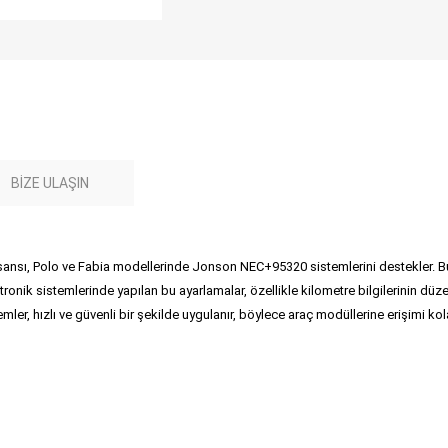
BIZE ULAŞIN
sı, Polo ve Fabia modellerinde Jonson NEC+95320 sistemlerini destekler. Bu 
ktronik sistemlerinde yapılan bu ayarlamalar, özellikle kilometre bilgilerinin d
ler, hızlı ve güvenli bir şekilde uygulanır, böylece araç modüllerine erişimi kol