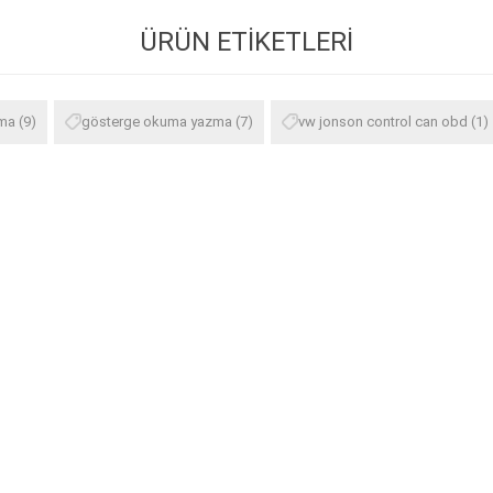
ÜRÜN ETIKETLERI
ama
(9)
gösterge okuma yazma
(7)
vw jonson control can obd
(1)