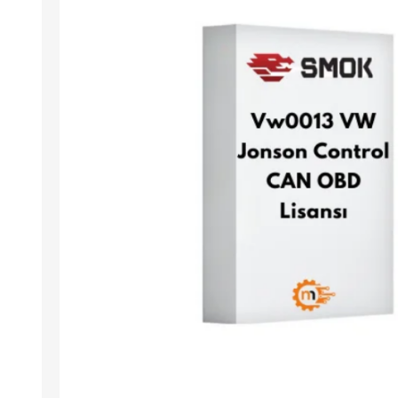
Arıza Tespit Cihazı
Ecu Programlama Cihazları
Araç Aksesuarları ve
Kabloları
Chiptuning Yazılımları
Lisanslar
Kablo ve Ekipmanlar
Gizli Özellik Açma Cihazları
Lisanslar
NUOVOLTA
OBDELEVEN
SM
X-TOOL
X-HORSE
HPTU