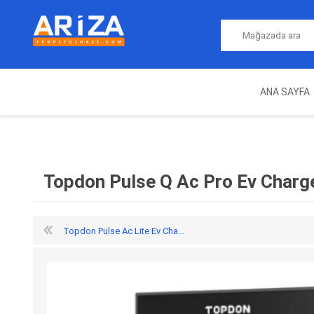
ANA SAYFA
ARIZA TESPIT CIHAZLARI
NITRO
MAGICMOTORSPORT
ECU PROGRAMLAMA
JALT
CIHAZLARI
Topdon Pulse Q Ac Pro Ev Charg
Topdon Pulse Ac Lite Ev Cha...
OEM
AUTOCOM
AUTO