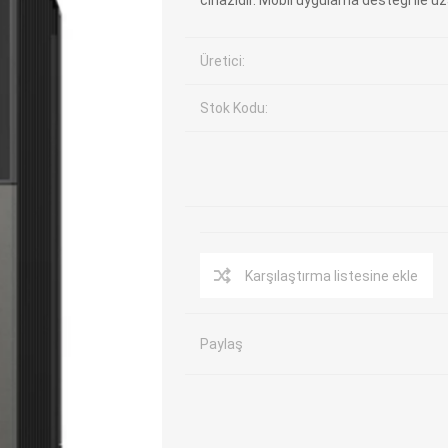
cihazıdır. Mobil uygulama desteği ile u
EV Arıza Tespit Cihazları
TPMS Cihaz ve Sensörleri
Üretici:
Araç Sarj İstasyonları
Akü Cihazları
Servis Ekipmanları
ADAS Kalibrasyon
Stok Kodu:
Elektrikli Araç Garaj
Diğer
Ekipmanları
OK
TOPDON
ECU COMPANY
VCP
Karşılaştırma listesine ekle
Paylaş
NERS
JDIAG
ECUHELP
EC