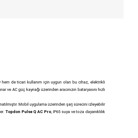
ev hem de ticari kullanım için uygun olan bu cihaz, elektrikli
unar ve AC güç kaynağı üzerinden aracınızın bataryasını hızlı
natılmıştır. Mobil uygulama üzerinden şarj sürecini izleyebilir
er.
Topdon Pulse Q AC Pro
, IP65 suya ve toza dayanıklılık