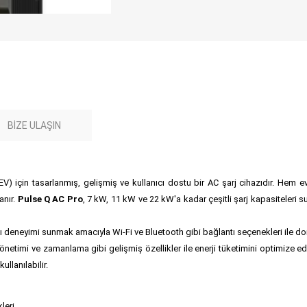
BIZE ULAŞIN
r (EV) için tasarlanmış, gelişmiş ve kullanıcı dostu bir AC şarj cihazıdır. Hem 
anır.
Pulse Q AC Pro
, 7 kW, 11 kW ve 22 kW'a kadar çeşitli şarj kapasiteleri s
nıcı deneyimi sunmak amacıyla Wi-Fi ve Bluetooth gibi bağlantı seçenekleri ile do
önetimi ve zamanlama gibi gelişmiş özellikler ile enerji tüketimini optimize ed
llanılabilir.
leri