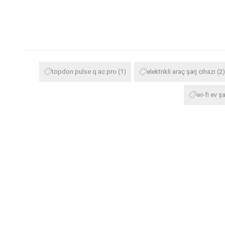
topdon pulse q ac pro
(1)
elektrikli araç şarj cihazı
(2)
wi-fi ev şa