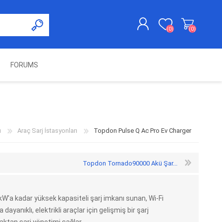
(0)
(0)
FORUMS
KAYDOL
GIRIŞ YAP
UNCH
KOLON KİLİT VE ADBLUE
SWIFTEC
NITRO MEKATRONIK
DIMSPORT
EMULATÖR
ÜRÜNLERI
ı
Araç Sarj İstasyonları
Topdon Pulse Q Ac Pro Ev Charger
Topdon Tornado90000 Akü Şar...
W'a kadar yüksek kapasiteli şarj imkanı sunan, Wi-Fi
ayanıklı, elektrikli araçlar için gelişmiş bir şarj
ES PRO
IOTERMINAL
MSG