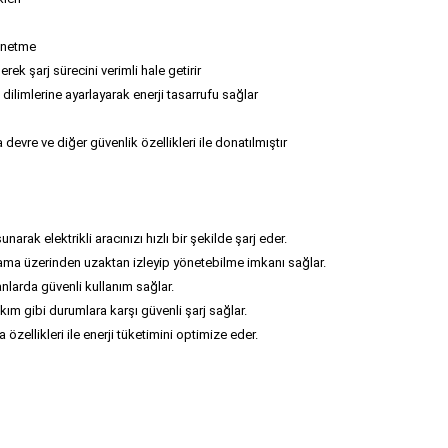
yönetme
erek şarj sürecini verimli hale getirir
n dilimlerine ayarlayarak enerji tasarrufu sağlar
sa devre ve diğer güvenlik özellikleri ile donatılmıştır
narak elektrikli aracınızı hızlı bir şekilde şarj eder.
lama üzerinden uzaktan izleyip yönetebilme imkanı sağlar.
anlarda güvenli kullanım sağlar.
 akım gibi durumlara karşı güvenli şarj sağlar.
zellikleri ile enerji tüketimini optimize eder.