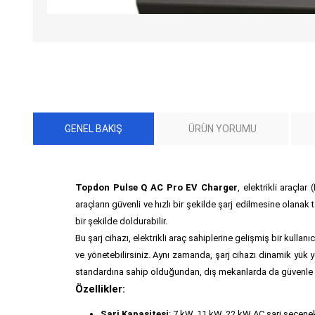
GENEL BAKIŞ
ÜRÜN YORUMU
Topdon Pulse Q AC Pro EV Charger
, elektrikli araçla
araçların güvenli ve hızlı bir şekilde şarj edilmesine olanak t
bir şekilde doldurabilir.
Bu şarj cihazı, elektrikli araç sahiplerine gelişmiş bir kulla
ve yönetebilirsiniz. Aynı zamanda, şarj cihazı dinamik yük y
standardına sahip olduğundan, dış mekanlarda da güvenle ku
Özellikler:
Şarj Kapasitesi
: 7 kW, 11 kW, 22 kW AC şarj seçenek