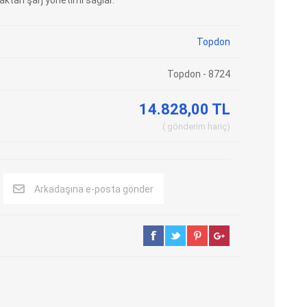
zaktan şarj yönetimi sağlar.
Adblue Emülator
Nitro Cihazları
Topdon
Kolon Kilidi Emülatörleri
Emülatörler
İmmo Emülatörleri
Kablolar
Topdon - 8724
Binek Araç Emülatörleri
Hata Kodu Silici
14.828,00 TL
gönderim
hariç
SYSTEM
OBDSTAR
ANCEL
Arkadaşına e-posta gönder
UTEST