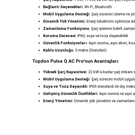
Bağlantı Seçenekleri
: Wi-Fi, Bluetooth
Mobil Uygulama Desteği
: Şarj sürecini izleme ve 
Dinamik Yük Yönetimi
: Enerji tüketimini optimize ed
Zamanlama Fonksiyonu
: Şarj işlemini belirli zama
Koruma Derecesi
: IP65, suya ve toza dayanıklılık
Güvenlik Fonksiyonları
: Aşırı ısınma, aşırı akım, kı
Kablo Uzunluğu
: 5 metre (Standart)
Topdon Pulse Q AC Pro'nun Avantajları:
Yüksek Şarj Kapasitesi
: 22 kW'a kadar şarj imkanı su
Mobil Uygulama Desteği
: Şarj sürecini mobil uygu
Suya ve Toza Dayanıklı
: IP65 standardı ile dış mek
Gelişmiş Güvenlik Özellikleri
: Aşırı ısınma ve aşırı
Enerji Yönetimi
: Dinamik yük yönetimi ve zamanlama ö