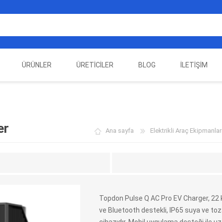
ÜRÜNLER
ÜRETICILER
BLOG
İLETIŞIM
EST
ELEKTRIKLI ARAÇ
AUTEL
ALIENTECH
OTOMOTIV TEST
LA
EKIPMANLARI
EKIPMANLARI
er
Ana sayfa
Elektrikli Araç Ekipmanlar
Topdon Pulse Q AC Pro EV Charger, 22 k
ve Bluetooth destekli, IP65 suya ve toza d
DATA
AUTOVEI
DIMTRONIC
HAYN