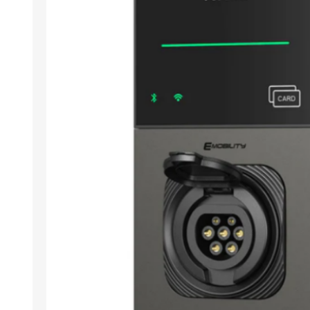
Arıza Tespit Cihazı
Ecu Programlama Cihazları
Araç Aksesuarları ve
Kabloları
Chiptuning Yazılımları
Lisanslar
Kablo ve Ekipmanlar
Gizli Özellik Açma Cihazları
Lisanslar
NUOVOLTA
OBDELEVEN
SM
X-TOOL
X-HORSE
HPTU