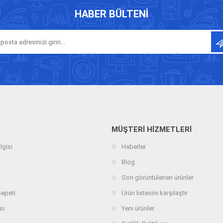
HABER BÜLTENI
MÜŞTERI HIZMETLERI
lgisi
Haberler
Blog
Son görüntülenen ürünler
sepeti
Ürün listesini karşılaştır
si
Yeni ürünler