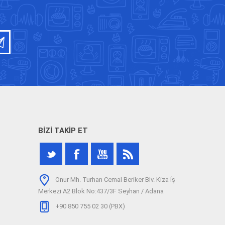
BIZI TAKIP ET
Onur Mh. Turhan Cemal Beriker Blv. Kiza İş
Merkezi A2 Blok No:437/3F Seyhan / Adana
+90 850 755 02 30 (PBX)