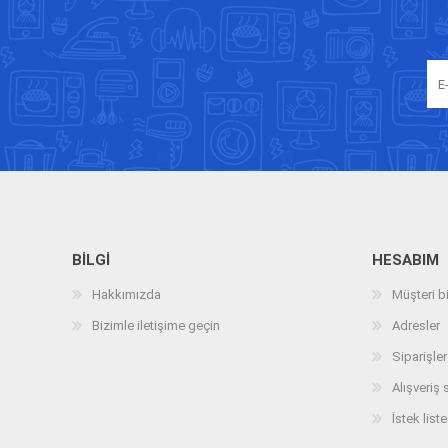
BILGI
HESABIM
Hakkımızda
Müşteri bi
Bizimle iletişime geçin
Adresler
Siparişler
Alışveriş 
İstek liste