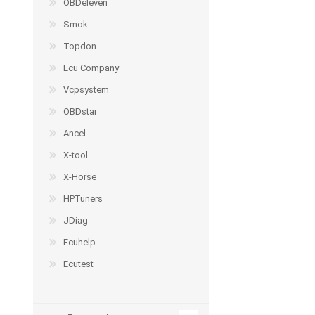
OBDeleven
Smok
Topdon
Ecu Company
Vcpsystem
OBDstar
Ancel
X-tool
X-Horse
HPTuners
JDiag
Ecuhelp
Ecutest