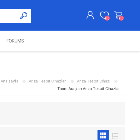
(0)
(0)
FORUMS
KAYDOL
GIRIŞ YAP
UNCH
KOLON KİLİT VE ADBLUE
SWIFTEC
NITRO MEKATRONIK
DIMSPORT
EMULATÖR
ÜRÜNLERI
Ana sayfa
Arıza Tespit Cihazları
Arıza Tespit Cihazı
Tarım Araçları Arıza Tespit Cihazları
ES PRO
IOTERMINAL
MSG