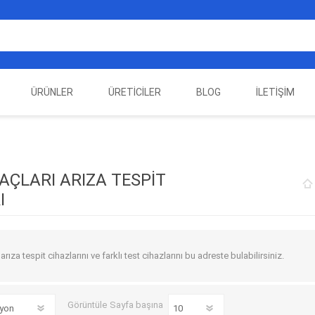
ÜRÜNLER
ÜRETICILER
BLOG
İLETIŞIM
EST
ELEKTRIKLI ARAÇ
AUTEL
ALIENTECH
OTOMOTIV TEST
LA
EKIPMANLARI
EKIPMANLARI
AÇLARI ARIZA TESPIT
I
rıza tespit cihazlarını ve farklı test cihazlarını bu adreste bulabilirsiniz.
Görüntüle
Sayfa başına
DATA
AUTOVEI
DIMTRONIC
HAYN