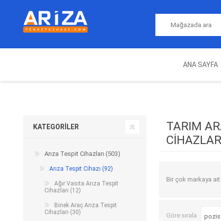
ANA SAYFA
ARIZA TESPIT CIHAZLARI
NITRO
MAGICMOTORSPORT
ECU PROGRAMLAMA
JALT
CIHAZLARI
TARIM AR
KATEGORILER
CIHAZLAR
Arıza Tespit Cihazları (503)
Arıza Tespit Cihazı (92)
Bir çok markaya ait a
Ağır Vasıta Arıza Tespit
Cihazları (12)
Binek Araç Arıza Tespit
Cihazları (30)
Göre sırala
OEM
AUTOCOM
AUTO