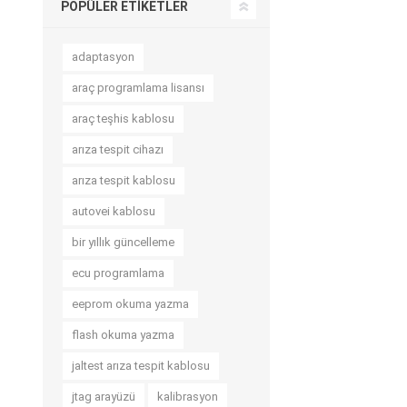
POPÜLER ETIKETLER
adaptasyon
araç programlama lisansı
araç teşhis kablosu
arıza tespit cihazı
arıza tespit kablosu
autovei kablosu
bir yıllık güncelleme
ecu programlama
eeprom okuma yazma
flash okuma yazma
jaltest arıza tespit kablosu
jtag arayüzü
kalibrasyon