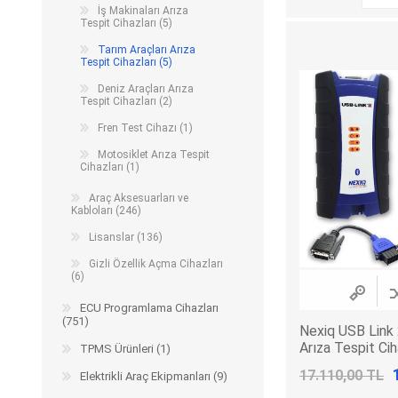
İş Makinaları Arıza
Arıza Tespit Cihazı
Tespit Cihazları (5)
Ecu Programlama Cihazları
Araç Aksesuarları ve
Tarım Araçları Arıza
Kabloları
Chiptuning Yazılımları
Tespit Cihazları (5)
Lisanslar
Kablo ve Ekipmanlar
Deniz Araçları Arıza
Tespit Cihazları (2)
Gizli Özellik Açma Cihazları
Lisanslar
Fren Test Cihazı (1)
Motosiklet Arıza Tespit
Cihazları (1)
NUOVOLTA
OBDELEVEN
SM
Araç Aksesuarları ve
Kabloları (246)
Lisanslar (136)
Gizli Özellik Açma Cihazları
(6)
ECU Programlama Cihazları
(751)
Nexiq USB Link 
Arıza Tespit Cih
TPMS Ürünleri (1)
17.110,00 TL
Elektrikli Araç Ekipmanları (9)
X-TOOL
X-HORSE
HPTU