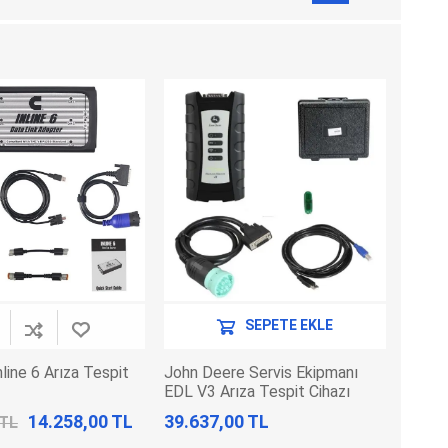
Adblue Emülator
Nitro Cihazları
Kolon Kilidi Emülatörleri
Emülatörler
İmmo Emülatörleri
Kablolar
Binek Araç Emülatörleri
Hata Kodu Silici
SYSTEM
OBDSTAR
ANCEL
SEPETE EKLE
line 6 Arıza Tespit
John Deere Servis Ekipmanı
EDL V3 Arıza Tespit Cihazı
14.258,00 TL
39.637,00 TL
 TL
UTEST