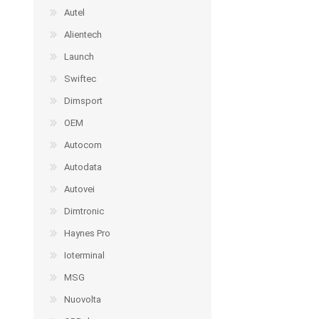
Autel
Alientech
Launch
Swiftec
Dimsport
OEM
Autocom
Autodata
Autovei
Dimtronic
Haynes Pro
Ioterminal
MSG
Nuovolta