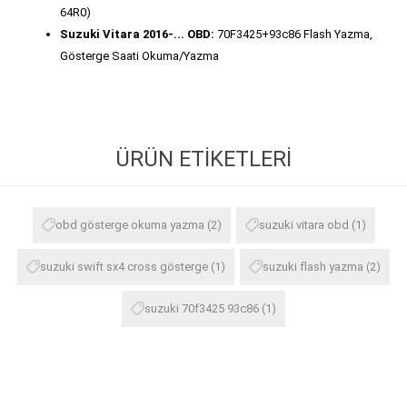
64R0)
Suzuki Vitara 2016-... OBD:
70F3425+93c86 Flash Yazma,
Gösterge Saati Okuma/Yazma
ÜRÜN ETIKETLERI
obd gösterge okuma yazma
(2)
suzuki vitara obd
(1)
suzuki swift sx4 cross gösterge
(1)
suzuki flash yazma
(2)
suzuki 70f3425 93c86
(1)