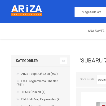
ANA SAYFA
ARIZA TESPIT CIHAZLARI
NITRO
MAGICMOTORSPORT
ECU PROGRAMLAMA
JALT
CIHAZLARI
'SUBARU 
KATEGORILER
Arıza Tespit Cihazları (503)
Göre sırala
ECU Programlama Cihazları
(751)
TPMS Ürünleri (1)
Elektrikli Araç Ekipmanları (9)
OEM
AUTOCOM
AUTO