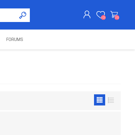
(0)
(0)
FORUMS
KAYDOL
GIRIŞ YAP
UNCH
KOLON KİLİT VE ADBLUE
SWIFTEC
NITRO MEKATRONIK
DIMSPORT
EMULATÖR
ÜRÜNLERI
ES PRO
IOTERMINAL
MSG