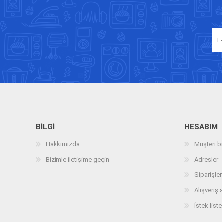
BILGI
HESABIM
Hakkımızda
Müşteri bi
Bizimle iletişime geçin
Adresler
Siparişler
Alışveriş 
İstek liste