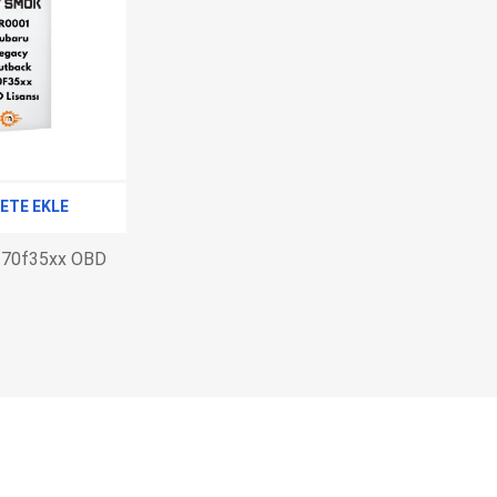
EV Arıza Tespit Cihazları
TPMS Cihaz ve Sensörleri
Araç Sarj İstasyonları
Akü Cihazları
Servis Ekipmanları
ADAS Kalibrasyon
Elektrikli Araç Garaj
Diğer
Ekipmanları
ETE EKLE
OK
TOPDON
ECU COMPANY
VCP
 70f35xx OBD
NERS
JDIAG
ECUHELP
EC