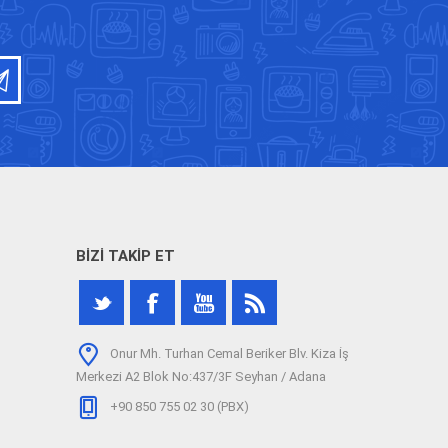
BIZI TAKIP ET
Onur Mh. Turhan Cemal Beriker Blv. Kiza İş
Merkezi A2 Blok No:437/3F Seyhan / Adana
+90 850 755 02 30 (PBX)