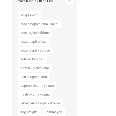
POPÜLER ETIKETLER
adaptasyon
araç programlama lisansı
araç teşhis kablosu
arıza tespit cihazı
arıza tespit kablosu
autovei kablosu
bir yıllık güncelleme
ecu programlama
eeprom okuma yazma
flash okuma yazma
jaltest arıza tespit kablosu
jtag arayüzü
kalibrasyon