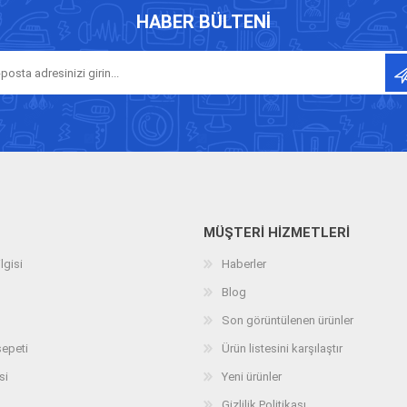
HABER BÜLTENI
MÜŞTERI HIZMETLERI
lgisi
Haberler
Blog
Son görüntülenen ürünler
sepeti
Ürün listesini karşılaştır
si
Yeni ürünler
Gizlilik Politikası