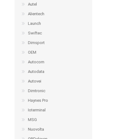
Autel
Alientech
Launch
Swiftec
Dimsport
OEM
Autocom
Autodata
Autovei
Dimtronic
Haynes Pro
Ioterminal
MSG
Nuovolta
OBDeleven