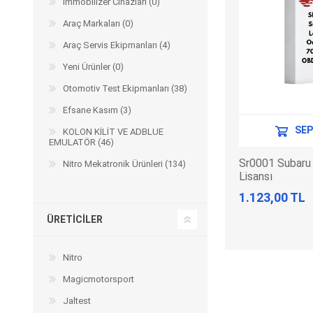
Immobilizer Cihazları (0)
Arıza Tespit Cihazı
Araç Markaları (0)
Ecu Programlama Cihazları
Araç Aksesuarları ve
Kabloları
Chiptuning Yazılımları
Araç Servis Ekipmanları (4)
Lisanslar
Kablo ve Ekipmanlar
Yeni Ürünler (0)
Gizli Özellik Açma Cihazları
Lisanslar
Otomotiv Test Ekipmanları (38)
Efsane Kasım (3)
SEP
KOLON KİLİT VE ADBLUE
EMULATÖR (46)
NUOVOLTA
OBDELEVEN
SM
Sr0001 Subaru
Nitro Mekatronik Ürünleri (134)
Lisansı
1.123,00 TL
ÜRETICILER
Nitro
Magicmotorsport
X-TOOL
X-HORSE
HPTU
Jaltest