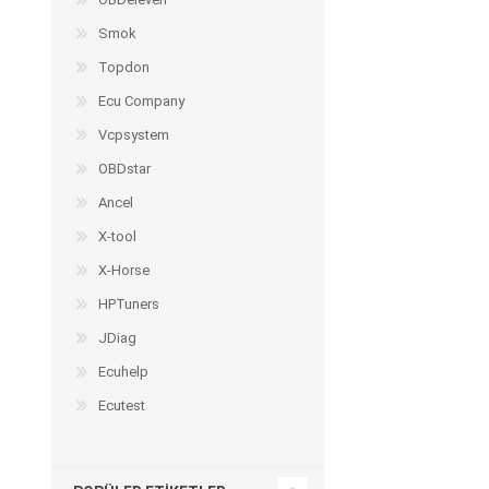
Smok
Topdon
Ecu Company
Vcpsystem
OBDstar
Ancel
X-tool
X-Horse
HPTuners
JDiag
Ecuhelp
Ecutest