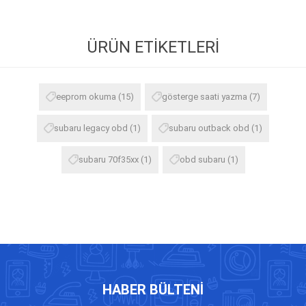
ÜRÜN ETIKETLERI
eeprom okuma
(15)
gösterge saati yazma
(7)
subaru legacy obd
(1)
subaru outback obd
(1)
subaru 70f35xx
(1)
obd subaru
(1)
HABER BÜLTENI