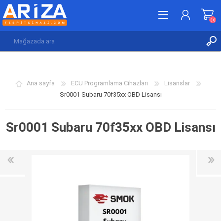
(0)
KAYDOL
GIRIŞ YAP
Ana sayfa
ECU Programlama Cihazları
Lisanslar
İSTEK LISTESI
(0)
Sr0001 Subaru 70f35xx OBD Lisansı
Sr0001 Subaru 70f35xx OBD Lisansı