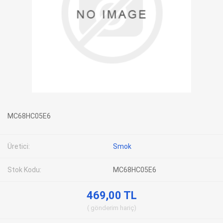
MC68HC05E6
Üretici:
Smok
Stok Kodu:
MC68HC05E6
469,00 TL
gönderim
hariç