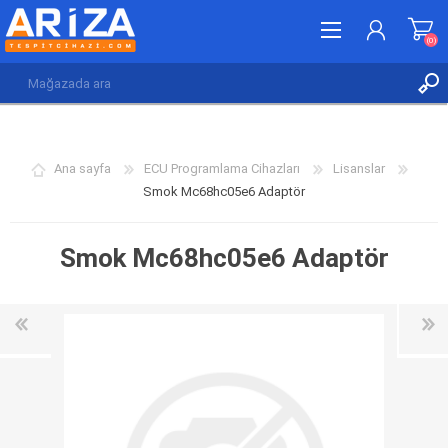
(0)
KAYDOL
GIRIŞ YAP
Ana sayfa
ECU Programlama Cihazları
Lisanslar
İSTEK LISTESI
(0)
Smok Mc68hc05e6 Adaptör
Smok Mc68hc05e6 Adaptör