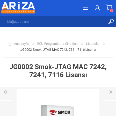
(0)
KAYDOL
GIRIŞ YAP
Ana sayfa
ECU Programlama Cihazları
Lisanslar
İSTEK LISTESI
(0)
JG0002 Smok-JTAG MAC 7242, 7241, 7116 Lisansı
JG0002 Smok-JTAG MAC 7242,
7241, 7116 Lisansı