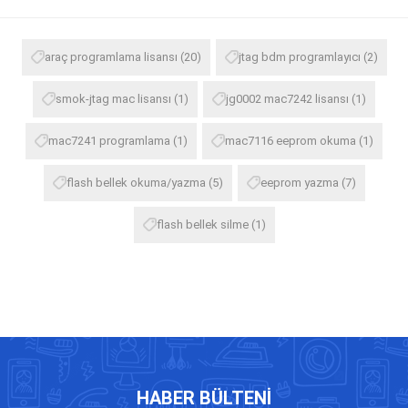
araç programlama lisansı
(20)
jtag bdm programlayıcı
(2)
smok-jtag mac lisansı
(1)
jg0002 mac7242 lisansı
(1)
mac7241 programlama
(1)
mac7116 eeprom okuma
(1)
flash bellek okuma/yazma
(5)
eeprom yazma
(7)
flash bellek silme
(1)
HABER BÜLTENI