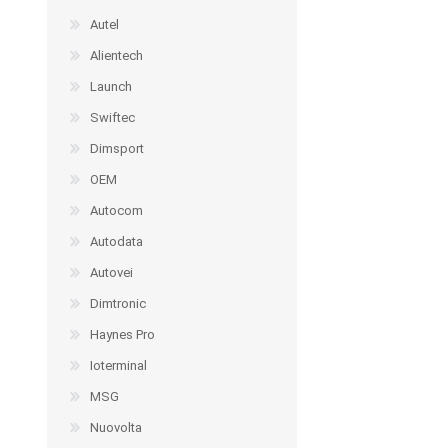
Autel
Alientech
Launch
Swiftec
Dimsport
OEM
Autocom
Autodata
Autovei
Dimtronic
Haynes Pro
Ioterminal
MSG
Nuovolta