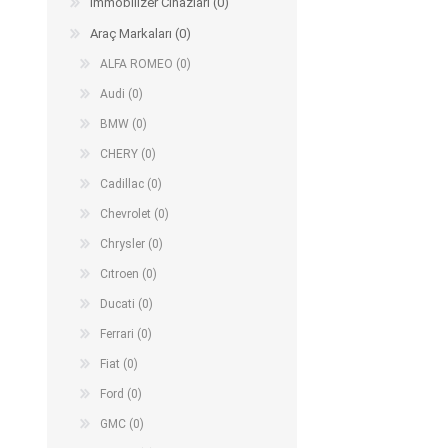
Immobilizer Cihazları (0)
Arıza Tespit Cihazı
Araç Markaları (0)
Ecu Programlama Cihazları
Araç Aksesuarları ve
Kabloları
Chiptuning Yazılımları
ALFA ROMEO (0)
Lisanslar
Kablo ve Ekipmanlar
Audi (0)
Gizli Özellik Açma Cihazları
Lisanslar
BMW (0)
CHERY (0)
Cadillac (0)
NUOVOLTA
OBDELEVEN
SM
Chevrolet (0)
Chrysler (0)
Cıtroen (0)
Ducati (0)
Ferrari (0)
Fiat (0)
Ford (0)
GMC (0)
X-TOOL
X-HORSE
HPTU