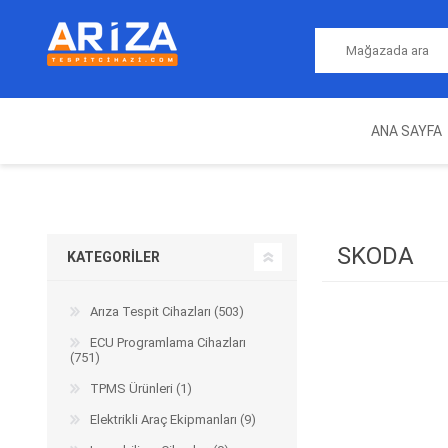
ANA SAYFA
ARIZA TESPIT CIHAZLARI
NITRO
MAGICMOTORSPORT
ECU PROGRAMLAMA
JALT
CIHAZLARI
SKODA
KATEGORILER
Arıza Tespit Cihazları (503)
ECU Programlama Cihazları
(751)
TPMS Ürünleri (1)
Elektrikli Araç Ekipmanları (9)
OEM
AUTOCOM
AUTO