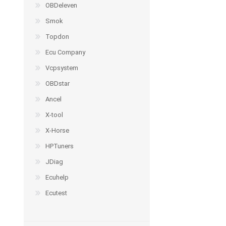
OBDeleven
Smok
Topdon
Ecu Company
Vcpsystem
OBDstar
Ancel
X-tool
X-Horse
HPTuners
JDiag
Ecuhelp
Ecutest