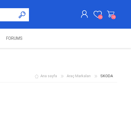
(0)
(0)
FORUMS
KAYDOL
GIRIŞ YAP
UNCH
KOLON KİLİT VE ADBLUE
SWIFTEC
NITRO MEKATRONIK
DIMSPORT
EMULATÖR
ÜRÜNLERI
Ana sayfa
Araç Markaları
SKODA
ES PRO
IOTERMINAL
MSG