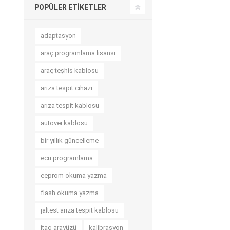
POPÜLER ETIKETLER
adaptasyon
araç programlama lisansı
araç teşhis kablosu
arıza tespit cihazı
arıza tespit kablosu
autovei kablosu
bir yıllık güncelleme
ecu programlama
eeprom okuma yazma
flash okuma yazma
jaltest arıza tespit kablosu
jtag arayüzü
kalibrasyon