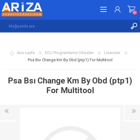
(0)
KAYDOL
GIRIŞ YAP
Ana sayfa
ECU Programlama Cihazları
Lisanslar
İSTEK LISTESI
(0)
Psa Bsı Change Km By Obd (ptp1) For Multitool
Psa Bsı Change Km By Obd (ptp1)
For Multitool