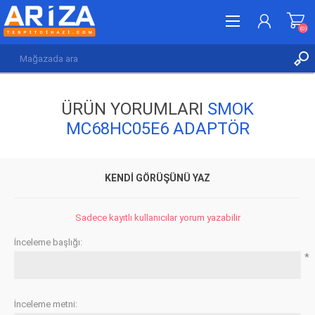
(0)
KAYDOL
ÜRÜN YORUMLARI
SMOK
GIRIŞ YAP
MC68HC05E6 ADAPTÖR
İSTEK LISTESI
(0)
KENDI GÖRÜŞÜNÜ YAZ
Sadece kayıtlı kullanıcılar yorum yazabilir
İnceleme başlığı:
*
İnceleme metni: