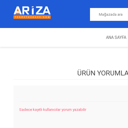
ANA SAYFA
ARIZA TESPIT CIHAZLARI
NITRO
MAGICMOTORSPORT
ECU PROGRAMLAMA
JALT
CIHAZLARI
ÜRÜN YORUML
Sadece kayıtlı kullanıcılar yorum yazabilir
OEM
AUTOCOM
AUTO