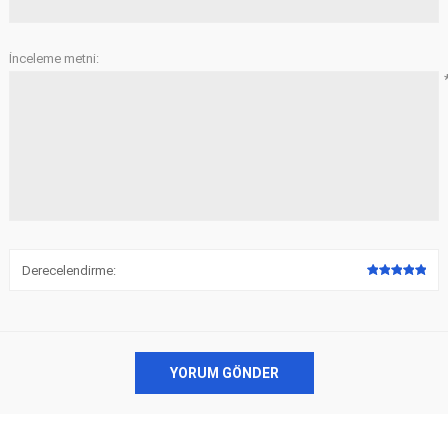
EV Arıza Tespit Cihazları
TPMS Cihaz ve Sensörleri
İnceleme metni:
Araç Sarj İstasyonları
Akü Cihazları
Servis Ekipmanları
ADAS Kalibrasyon
Elektrikli Araç Garaj
Diğer
Ekipmanları
OK
TOPDON
ECU COMPANY
VCP
Derecelendirme:
YORUM GÖNDER
NERS
JDIAG
ECUHELP
EC