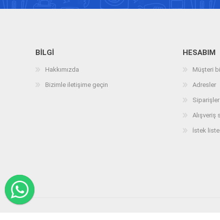
BILGI
HESABIM
Hakkımızda
Müşteri bi
Bizimle iletişime geçin
Adresler
Siparişler
Alışveriş 
İstek liste
Telif hakkı © 2026 arizatespitcihazi.com. Tüm hakları saklıdır.