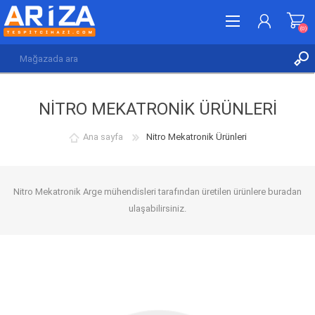
(0)
KAYDOL
NITRO MEKATRONIK ÜRÜNLERI
GIRIŞ YAP
İSTEK LISTESI
(0)
Ana sayfa
Nitro Mekatronik Ürünleri
Nitro Mekatronik Arge mühendisleri tarafından üretilen ürünlere buradan
ulaşabilirsiniz.