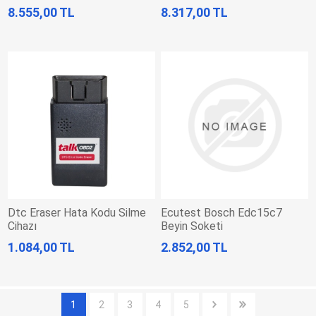
8.555,00 TL
8.317,00 TL
Dtc Eraser Hata Kodu Silme
Ecutest Bosch Edc15c7
Cihazı
Beyin Soketi
1.084,00 TL
2.852,00 TL
1
2
3
4
5