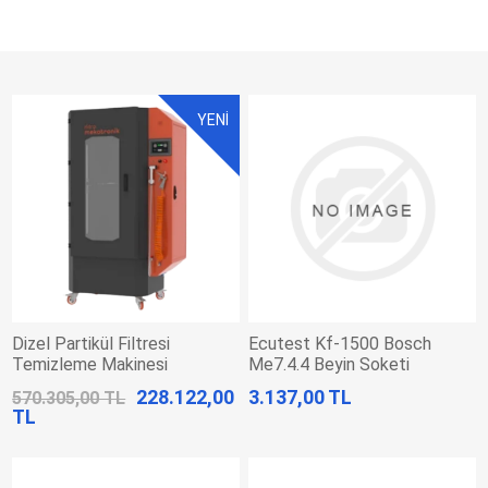
YENİ
Dizel Partikül Filtresi
Ecutest Kf-1500 Bosch
Temizleme Makinesi
Me7.4.4 Beyin Soketi
228.122,00
3.137,00 TL
570.305,00 TL
TL