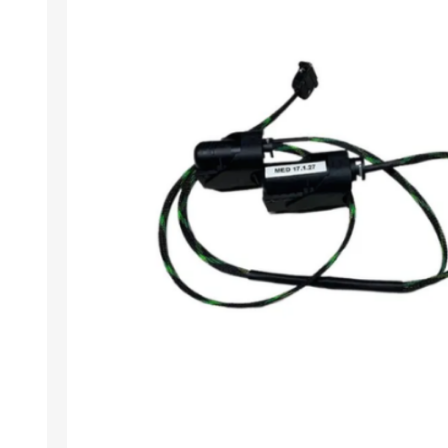
Arıza Tespit Cihazı
Ecu Programlama Cihazları
Araç Aksesuarları ve
Kabloları
Chiptuning Yazılımları
Lisanslar
Kablo ve Ekipmanlar
Gizli Özellik Açma Cihazları
Lisanslar
NUOVOLTA
OBDELEVEN
SM
X-TOOL
X-HORSE
HPTU