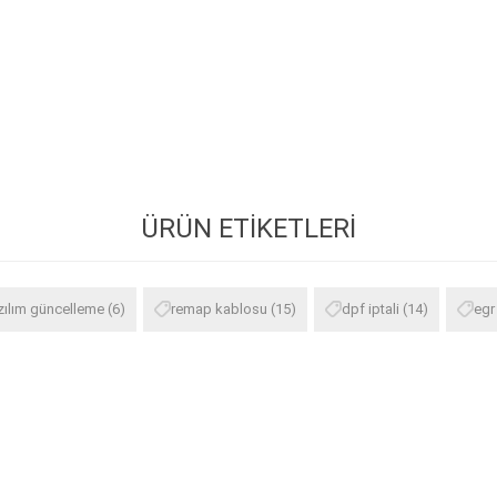
ÜRÜN ETIKETLERI
zılım güncelleme
(6)
remap kablosu
(15)
dpf iptali
(14)
egr 