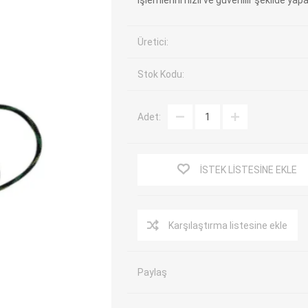
işlemlerini hızlı ve güvenilir şekilde yapa
EV Arıza Tespit Cihazları
TPMS Cihaz ve Sensörleri
Üretici:
Araç Sarj İstasyonları
Akü Cihazları
Servis Ekipmanları
ADAS Kalibrasyon
Stok Kodu:
Elektrikli Araç Garaj
Diğer
Ekipmanları
Adet:
OK
TOPDON
ECU COMPANY
VCP
İSTEK LISTESINE EKLE
Karşılaştırma listesine ekle
Paylaş
NERS
JDIAG
ECUHELP
EC