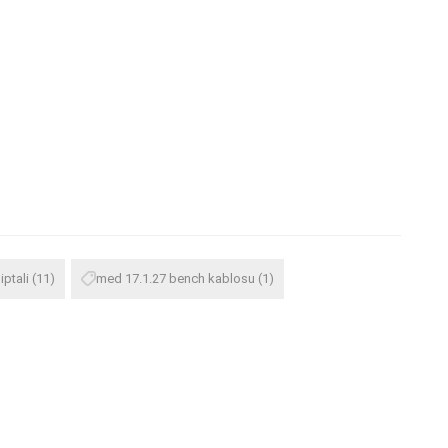
iptali
(11)
med 17.1.27 bench kablosu
(1)