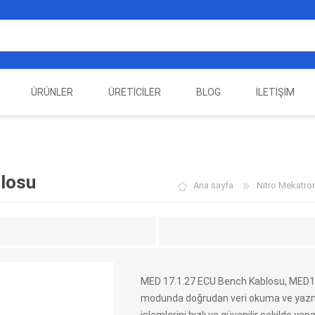
ÜRÜNLER
ÜRETICILER
BLOG
İLETIŞIM
EST
ELEKTRIKLI ARAÇ
AUTEL
ALIENTECH
OTOMOTIV TEST
LA
EKIPMANLARI
EKIPMANLARI
losu
Ana sayfa
Nitro Mekatron
MED 17.1.27 ECU Bench Kablosu, MED17.
modunda doğrudan veri okuma ve yazma 
DATA
AUTOVEI
DIMTRONIC
HAYN