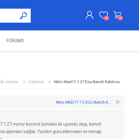
(0)
(0)
FORUMS
KAYDOL
GIRIŞ YAP
UNCH
KOLON KİLİT VE ADBLUE
SWIFTEC
NITRO MEKATRONIK
DIMSPORT
EMULATÖR
ÜRÜNLERI
ik Ürünleri
Kablolar
Nitro Med17.1.27 Ecu Bench Kablosu
Nitro MED17.7.2 ECU Bench K...
1.27 motor kontrol üniteleri ile uyumlu olup, bench
işlemleri sağlar. Yazılım güncellemeleri ve remap
ES PRO
IOTERMINAL
MSG