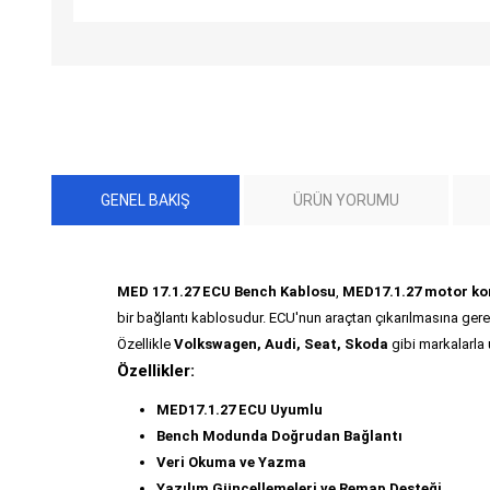
GENEL BAKIŞ
ÜRÜN YORUMU
MED 17.1.27 ECU Bench Kablosu
,
MED17.1.27 motor kon
bir bağlantı kablosudur. ECU'nun araçtan çıkarılmasına ge
Özellikle
Volkswagen, Audi, Seat, Skoda
gibi markalarla 
Özellikler:
MED17.1.27 ECU Uyumlu
Bench Modunda Doğrudan Bağlantı
Veri Okuma ve Yazma
Yazılım Güncellemeleri ve Remap Desteği