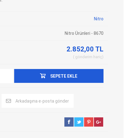
r.
Adblue Emülator
Nitro Cihazları
Nitro
Kolon Kilidi Emülatörleri
Emülatörler
İmmo Emülatörleri
Kablolar
Nitro Ürünleri - 8670
Binek Araç Emülatörleri
Hata Kodu Silici
2.852,00 TL
gönderim
hariç
SYSTEM
OBDSTAR
ANCEL
SEPETE EKLE
Arkadaşına e-posta gönder
UTEST