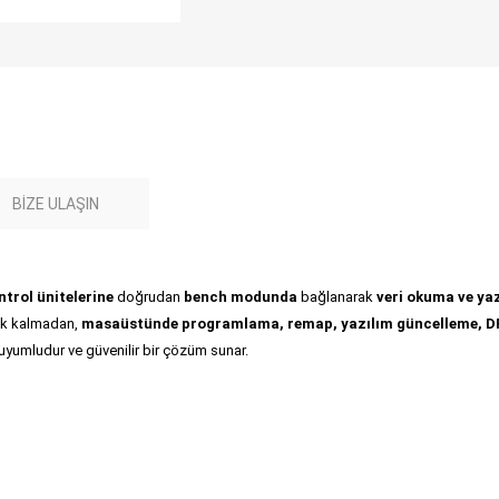
BIZE ULAŞIN
trol ünitelerine
doğrudan
bench modunda
bağlanarak
veri okuma ve y
rek kalmadan,
masaüstünde programlama, remap, yazılım güncelleme, DP
uyumludur ve güvenilir bir çözüm sunar.