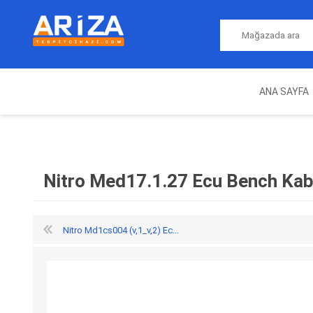
ANA SAYFA
ARIZA TESPIT CIHAZLARI
NITRO
MAGICMOTORSPORT
ECU PROGRAMLAMA
JALT
CIHAZLARI
Nitro Med17.1.27 Ecu Bench Kab
Nitro Md1cs004 (v,1_v,2) Ec...
OEM
AUTOCOM
AUTO