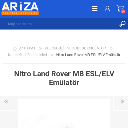
(0)
KAYDOL
GIRIŞ YAP
Ana sayfa
KOLON KİLİT VE ADBLUE EMULATÖR
İSTEK LISTESI
(0)
Kolon Kilidi Emülatörleri
Nitro Land Rover MB ESL/ELV Emülatör
Nitro Land Rover MB ESL/ELV
Emülatör