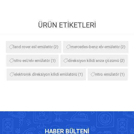
ÜRÜN ETIKETLERI
land rover esl emülatör
(2)
mercedes-benz elv emülatör
(2)
nitro esl/elv emülatör
(1)
direksiyon kilidi arıza çözümü
(2)
elektronik direksiyon kilidi emülatörü
(1)
nitro emülatör
(1)
HABER BÜLTENI