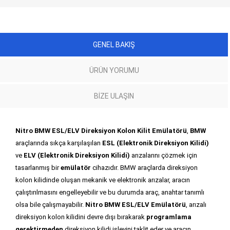
GENEL BAKIŞ
ÜRÜN YORUMU
BIZE ULAŞIN
Nitro BMW ESL/ELV Direksiyon Kolon Kilit Emülatörü
,
BMW
araçlarında sıkça karşılaşılan
ESL (Elektronik Direksiyon Kilidi)
ve
ELV (Elektronik Direksiyon Kilidi)
arızalarını çözmek için
tasarlanmış bir
emülatör
cihazıdır. BMW araçlarda direksiyon
kolon kilidinde oluşan mekanik ve elektronik arızalar, aracın
çalıştırılmasını engelleyebilir ve bu durumda araç, anahtar tanımlı
olsa bile çalışmayabilir.
Nitro BMW ESL/ELV Emülatörü
, arızalı
direksiyon kolon kilidini devre dışı bırakarak
programlama
gerektirmeden
direksiyon kilidi işlevini taklit eder ve aracın