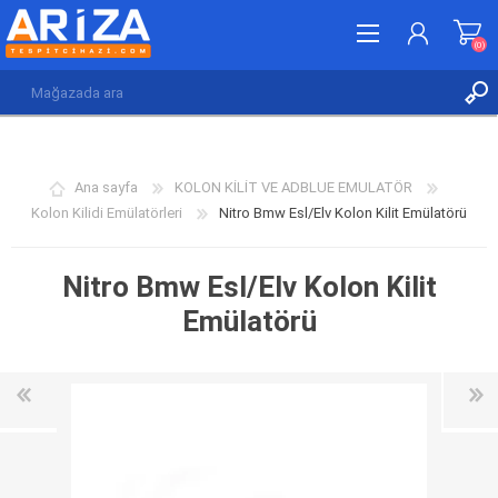
(0)
KAYDOL
GIRIŞ YAP
Ana sayfa
KOLON KİLİT VE ADBLUE EMULATÖR
İSTEK LISTESI
(0)
Kolon Kilidi Emülatörleri
Nitro Bmw Esl/Elv Kolon Kilit Emülatörü
Nitro Bmw Esl/Elv Kolon Kilit
Emülatörü