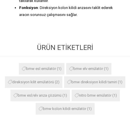
takılarak kullanılır.
Fonksiyon
: Direksiyon kolon kilidi arızasını taklit ederek
aracın sorunsuz çalışmasını sağlar.
ÜRÜN ETIKETLERI
bmw esl emülatör
(1)
bmw elv emülatör
(1)
direksiyon kilit emülatörü
(2)
bmw direksiyon kilidi tamiri
(1)
bmw esl/elv arıza çözümü
(1)
nitro bmw emülatör
(1)
bmw kolon kilidi emülatör
(1)