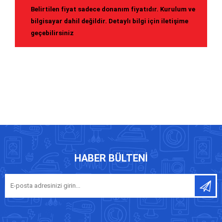
Belirtilen fiyat sadece donanım fiyatıdır. Kurulum ve
bilgisayar dahil değildir. Detaylı bilgi için iletişime
geçebilirsiniz
HABER BÜLTENI