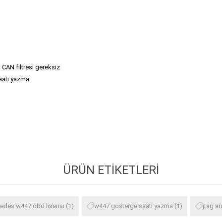
, CAN filtresi gereksiz
aati yazma
ÜRÜN ETIKETLERI
edes w447 obd lisansı
(1)
w447 gösterge saati yazma
(1)
jtag ar