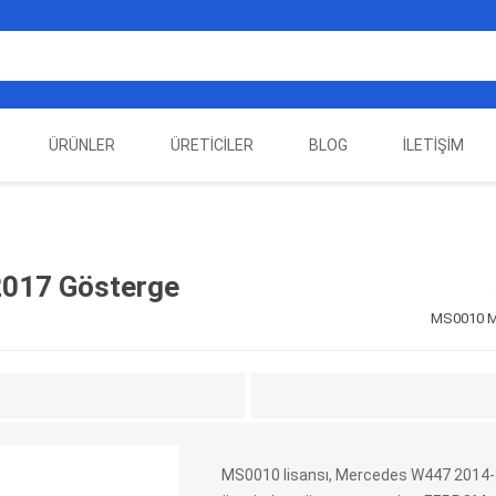
ÜRÜNLER
ÜRETICILER
BLOG
İLETIŞIM
EST
ELEKTRIKLI ARAÇ
AUTEL
ALIENTECH
OTOMOTIV TEST
LA
EKIPMANLARI
EKIPMANLARI
017 Gösterge
MS0010 Me
MS0010 lisansı, Mercedes W447 2014-
DATA
AUTOVEI
DIMTRONIC
HAYN