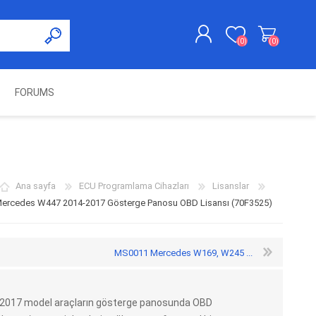
(0)
(0)
FORUMS
KAYDOL
GIRIŞ YAP
UNCH
KOLON KİLİT VE ADBLUE
SWIFTEC
NITRO MEKATRONIK
DIMSPORT
EMULATÖR
ÜRÜNLERI
Ana sayfa
ECU Programlama Cihazları
Lisanslar
rcedes W447 2014-2017 Gösterge Panosu OBD Lisansı (70F3525)
MS0011 Mercedes W169, W245 ...
2017 model araçların gösterge panosunda OBD
ES PRO
IOTERMINAL
MSG