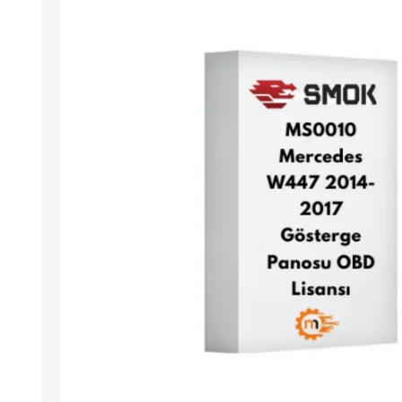
Arıza Tespit Cihazı
Ecu Programlama Cihazları
Araç Aksesuarları ve
Kabloları
Chiptuning Yazılımları
Lisanslar
Kablo ve Ekipmanlar
Gizli Özellik Açma Cihazları
Lisanslar
NUOVOLTA
OBDELEVEN
SM
X-TOOL
X-HORSE
HPTU