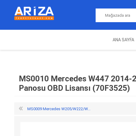
ANA SAYFA
ARIZA TESPIT CIHAZLARI
NITRO
MAGICMOTORSPORT
ECU PROGRAMLAMA
JALT
CIHAZLARI
MS0010 Mercedes W447 2014-2
Panosu OBD Lisansı (70F3525)
MS0009 Mercedes W205/W222/W...
OEM
AUTOCOM
AUTO