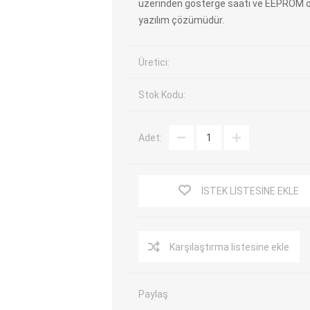
üzerinden gösterge saati ve EEPROM o
yazılım çözümüdür.
EV Arıza Tespit Cihazları
TPMS Cihaz ve Sensörleri
Araç Sarj İstasyonları
Akü Cihazları
Üretici:
Servis Ekipmanları
ADAS Kalibrasyon
Elektrikli Araç Garaj
Diğer
Stok Kodu:
Ekipmanları
Adet:
OK
TOPDON
ECU COMPANY
VCP
İSTEK LISTESINE EKLE
Karşılaştırma listesine ekle
Paylaş
NERS
JDIAG
ECUHELP
EC