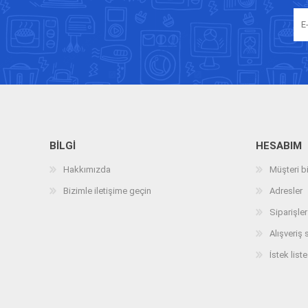
BILGI
HESABIM
Hakkımızda
Müşteri bi
Bizimle iletişime geçin
Adresler
Siparişler
Alışveriş 
İstek liste