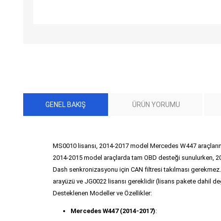
GENEL BAKIŞ
ÜRÜN YORUMU
MS0010 lisansı, 2014-2017 model Mercedes W447 araçlarını
2014-2015 model araçlarda tam OBD desteği sunulurken, 20
Dash senkronizasyonu için CAN filtresi takılması gerekmez
arayüzü ve JG0022 lisansı gereklidir (lisans pakete dahil değ
Desteklenen Modeller ve Özellikler:
Mercedes W447 (2014-2017)
: