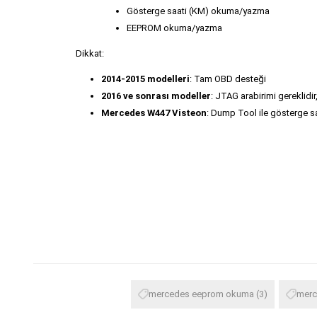
Gösterge saati (KM) okuma/yazma
EEPROM okuma/yazma
Dikkat:
2014-2015 modelleri
: Tam OBD desteği
2016 ve sonrası modeller
: JTAG arabirimi gereklidir
Mercedes W447 Visteon
: Dump Tool ile gösterge s
mercedes eeprom okuma
(3)
merc