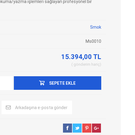
kuma/yazma işlemleri sağlayan profesyonel bir
Adblue Emülator
Nitro Cihazları
Kolon Kilidi Emülatörleri
Emülatörler
Smok
İmmo Emülatörleri
Kablolar
Binek Araç Emülatörleri
Hata Kodu Silici
Ms0010
15.394,00 TL
SYSTEM
OBDSTAR
ANCEL
gönderim
hariç
SEPETE EKLE
Arkadaşına e-posta gönder
UTEST