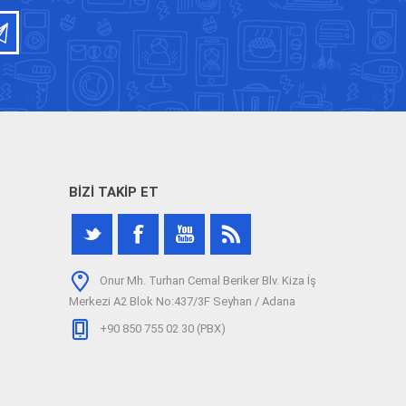
BIZI TAKIP ET
Onur Mh. Turhan Cemal Beriker Blv. Kiza İş
Merkezi A2 Blok No:437/3F Seyhan / Adana
+90 850 755 02 30 (PBX)