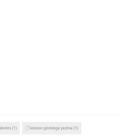
abirimi
(1)
visteon gösterge yazma
(1)