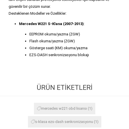
güvenilir bir çözüm sunar.
Desteklenen Modeller ve Özellikler:
Mercedes W221 S-Klasa (2007-2013)
:
EEPROM okuma/yazma (ZGW)
Flash okuma/yazma (ZGW)
Gösterge saati (KM) okuma/yazma
EZS-DASH senkronizasyonu blokajı
ÜRÜN ETIKETLERI
mercedes w221 obd lisansı
(1)
s-klasa ezs-dash senkronizasyonu
(1)