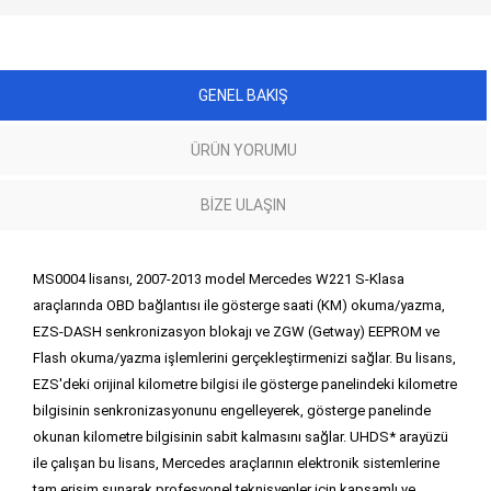
GENEL BAKIŞ
ÜRÜN YORUMU
BIZE ULAŞIN
MS0004 lisansı, 2007-2013 model Mercedes W221 S-Klasa
araçlarında OBD bağlantısı ile gösterge saati (KM) okuma/yazma,
EZS-DASH senkronizasyon blokajı ve ZGW (Getway) EEPROM ve
Flash okuma/yazma işlemlerini gerçekleştirmenizi sağlar. Bu lisans,
EZS'deki orijinal kilometre bilgisi ile gösterge panelindeki kilometre
bilgisinin senkronizasyonunu engelleyerek, gösterge panelinde
okunan kilometre bilgisinin sabit kalmasını sağlar. UHDS* arayüzü
ile çalışan bu lisans, Mercedes araçlarının elektronik sistemlerine
tam erişim sunarak profesyonel teknisyenler için kapsamlı ve