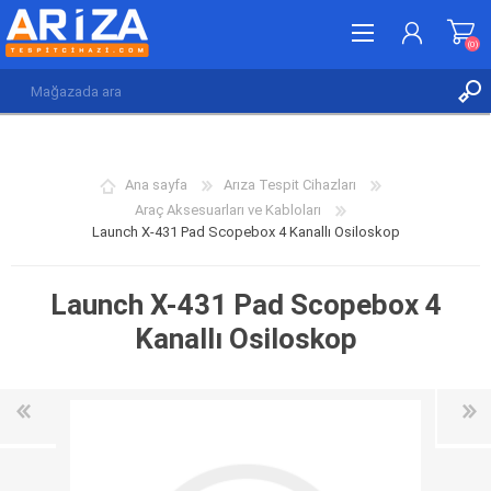
(0)
KAYDOL
GIRIŞ YAP
Ana sayfa
Arıza Tespit Cihazları
İSTEK LISTESI
(0)
Araç Aksesuarları ve Kabloları
Launch X-431 Pad Scopebox 4 Kanallı Osiloskop
Launch X-431 Pad Scopebox 4
Kanallı Osiloskop