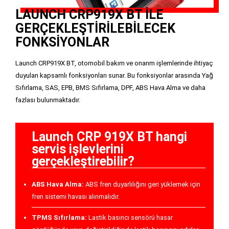
LAUNCH CRP919X BT İLE
GERÇEKLEŞTİRİLEBİLECEK
FONKSİYONLAR
Launch CRP919X BT, otomobil bakım ve onarım işlemlerinde ihtiyaç
duyulan kapsamlı fonksiyonları sunar. Bu fonksiyonlar arasında Yağ
Sıfırlama, SAS, EPB, BMS Sıfırlama, DPF, ABS Hava Alma ve daha
fazlası bulunmaktadır.
Launch CRP 919X BT hangi
servis işlevlerini
gerçekleştirebilir?
ABS Hava Alma:
ABS fren duyarlılığını geri yüklemek için
fren sistemi havası alınmalıdır.
TPMS Sıfırlama:
Lastik basıncı sensörü hasar