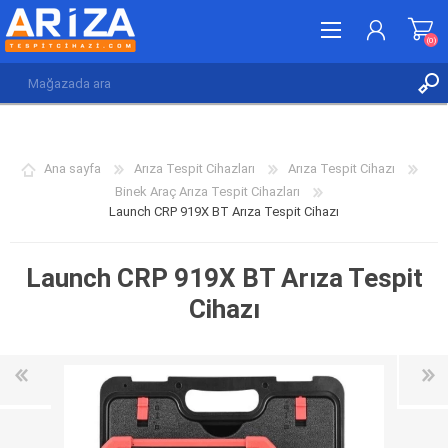
(0)
KAYDOL
GIRIŞ YAP
Ana sayfa
Arıza Tespit Cihazları
Arıza Tespit Cihazı
İSTEK LISTESI
(0)
Binek Araç Arıza Tespit Cihazları
Launch CRP 919X BT Arıza Tespit Cihazı
Launch CRP 919X BT Arıza Tespit
Cihazı