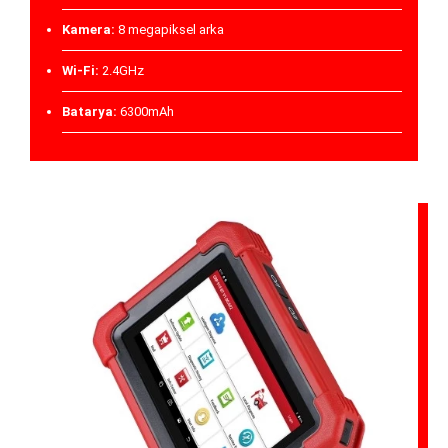
Kamera:
8 megapiksel arka
Wi-Fi:
2.4GHz
Batarya:
6300mAh