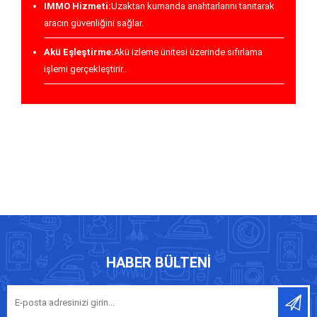
IMMO Hizmeti:
Uzaktan kumanda anahtarlarını tanıtarak
aracın güvenliğini sağlar.
Akü Eşleştirme:
Akü izleme ünitesi üzerinde sıfırlama
işlemi gerçekleştirir..
HABER BÜLTENI