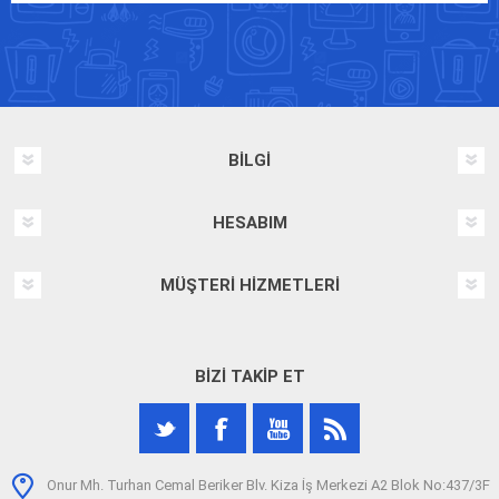
BILGI
HESABIM
MÜŞTERI HIZMETLERI
BIZI TAKIP ET
Onur Mh. Turhan Cemal Beriker Blv. Kiza İş Merkezi A2 Blok No:437/3F