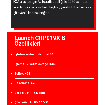
FCA araçları için Autoauth özelliği ile 2020 sonrası
araçlar için tam sistem teşhisi, yeni ECU kodlama ve
çift yönlü kontrol sağlar.
Launch CRP919X BT
Özellikleri
İşletim sistemi:
Android 10.0
İşlemci:
2.0GHz, dört çekirdek
Bellek:
4GB
Depolama:
64GB
Ekran:
7 inç, LCD ekran
Çözünürlük:
1024 * 600