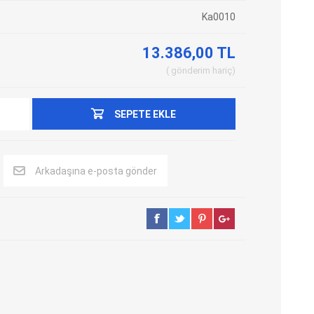
Ka0010
Adblue Emülator
Nitro Cihazları
Kolon Kilidi Emülatörleri
Emülatörler
13.386,00 TL
İmmo Emülatörleri
Kablolar
gönderim
hariç
Binek Araç Emülatörleri
Hata Kodu Silici
SEPETE EKLE
SYSTEM
OBDSTAR
ANCEL
Arkadaşına e-posta gönder
UTEST