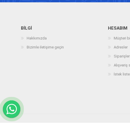
BILGI
HESABIM
Hakkımızda
Müşteri bi
Bizimle iletişime geçin
Adresler
Siparişler
Alışveriş 
İstek liste
Telif hakkı © 2026 arizatespitcihazi.com. Tüm hakları saklıdır.