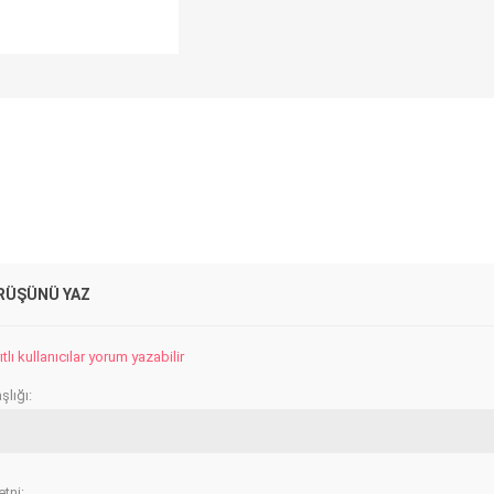
RÜŞÜNÜ YAZ
lı kullanıcılar yorum yazabilir
lığı:
tni: