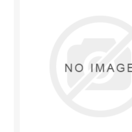
Arıza Tespit Cihazı
Ecu Programlama Cihazları
Araç Aksesuarları ve
Kabloları
Chiptuning Yazılımları
Lisanslar
Kablo ve Ekipmanlar
Gizli Özellik Açma Cihazları
Lisanslar
NUOVOLTA
OBDELEVEN
SM
X-TOOL
X-HORSE
HPTU