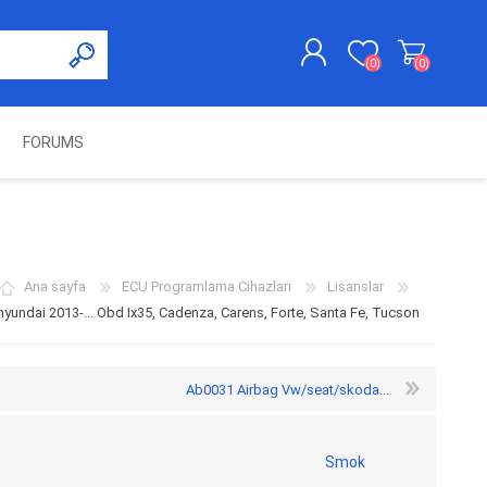
(0)
(0)
FORUMS
KAYDOL
GIRIŞ YAP
UNCH
KOLON KİLİT VE ADBLUE
SWIFTEC
NITRO MEKATRONIK
DIMSPORT
EMULATÖR
ÜRÜNLERI
Ana sayfa
ECU Programlama Cihazları
Lisanslar
yundai 2013-... Obd Ix35, Cadenza, Carens, Forte, Santa Fe, Tucson
Ab0031 Airbag Vw/seat/skoda...
Smok
ES PRO
IOTERMINAL
MSG