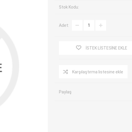
Stok Kodu:
EV Arıza Tespit Cihazları
TPMS Cihaz ve Sensörleri
Araç Sarj İstasyonları
Akü Cihazları
Adet:
Servis Ekipmanları
ADAS Kalibrasyon
Elektrikli Araç Garaj
Diğer
Ekipmanları
İSTEK LISTESINE EKLE
OK
TOPDON
ECU COMPANY
VCP
Karşılaştırma listesine ekle
Paylaş
NERS
JDIAG
ECUHELP
EC