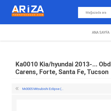
ANA SAYFA
ARIZA TESPIT CIHAZLARI
NITRO
MAGICMOTORSPORT
ECU PROGRAMLAMA
JALT
CIHAZLARI
Ka0010 Kia/hyundai 2013-... Obd
Carens, Forte, Santa Fe, Tucson
Mı0005 Mitsubishi Eclipse (...
OEM
AUTOCOM
AUTO