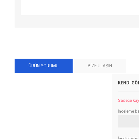
ÜRÜN YORUMU
BIZE ULAŞIN
KENDI GÖ
Sadece kayıt
İnceleme baş
İnceleme me