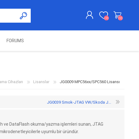
(0)
(0)
FORUMS
KAYDOL
GIRIŞ YAP
UNCH
KOLON KİLİT VE ADBLUE
SWIFTEC
NITRO MEKATRONIK
DIMSPORT
EMULATÖR
ÜRÜNLERI
ma Cihazları
Lisanslar
JG0009 MPC56xx/SPC560 Lisansı
JG0039 Smok-JTAG VW/Skoda J...
h ve DataFlash okuma/yazma işlemleri sunan, JTAG
ikrodenetleyicilerle uyumlu bir üründür.
ES PRO
IOTERMINAL
MSG