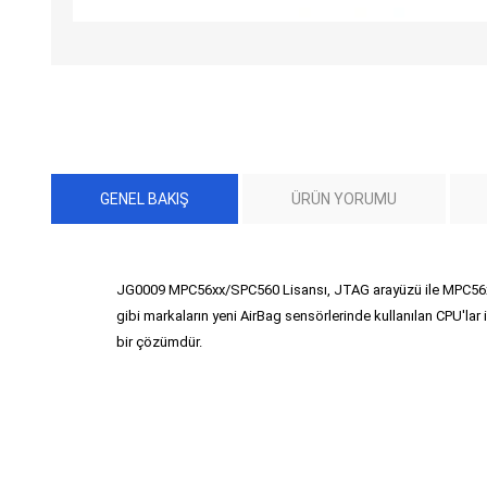
GENEL BAKIŞ
ÜRÜN YORUMU
JG0009 MPC56xx/SPC560 Lisansı, JTAG arayüzü ile MPC56xx 
gibi markaların yeni AirBag sensörlerinde kullanılan CPU'l
bir çözümdür.