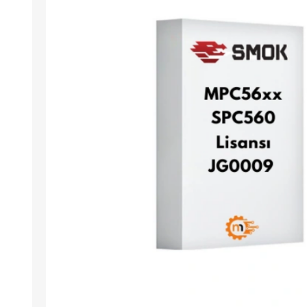
Arıza Tespit Cihazı
Ecu Programlama Cihazları
Araç Aksesuarları ve
Kabloları
Chiptuning Yazılımları
Lisanslar
Kablo ve Ekipmanlar
Gizli Özellik Açma Cihazları
Lisanslar
NUOVOLTA
OBDELEVEN
SM
X-TOOL
X-HORSE
HPTU