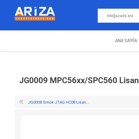
ANA SAYFA
ARIZA TESPIT CIHAZLARI
NITRO
MAGICMOTORSPORT
ECU PROGRAMLAMA
JALT
CIHAZLARI
JG0009 MPC56xx/SPC560 Lisan
JG0008 Smok JTAG HC08 Lisan...
OEM
AUTOCOM
AUTO