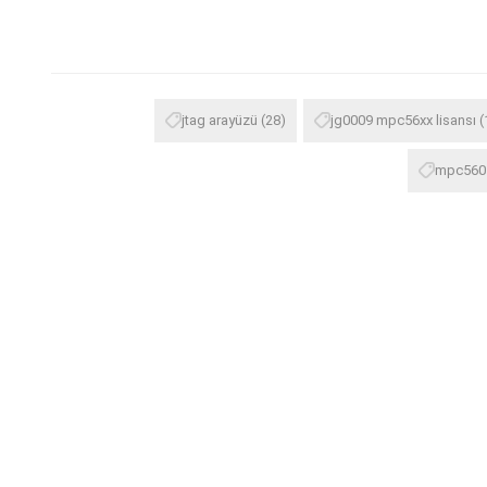
jtag arayüzü
(28)
jg0009 mpc56xx lisansı
(
mpc560