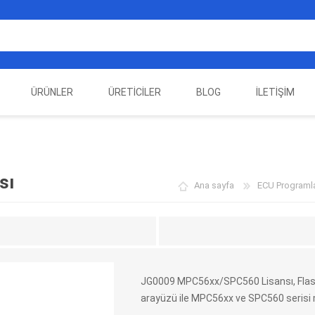
ÜRÜNLER
ÜRETICILER
BLOG
İLETIŞIM
EST
ELEKTRIKLI ARAÇ
AUTEL
ALIENTECH
OTOMOTIV TEST
LA
EKIPMANLARI
EKIPMANLARI
sı
Ana sayfa
ECU Programla
JG0009 MPC56xx/SPC560 Lisansı, Flas
arayüzü ile MPC56xx ve SPC560 serisi m
DATA
AUTOVEI
DIMTRONIC
HAYN