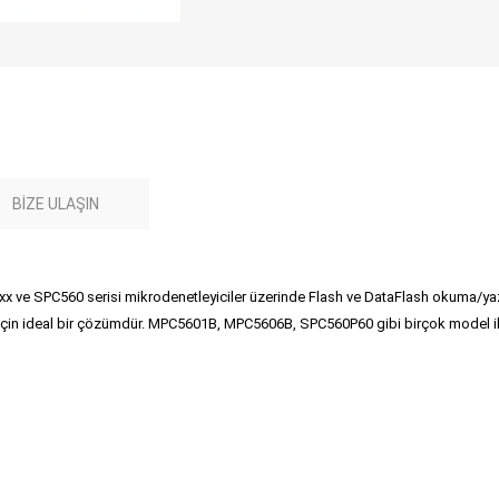
BIZE ULAŞIN
ve SPC560 serisi mikrodenetleyiciler üzerinde Flash ve DataFlash okuma/yaz
ar için ideal bir çözümdür. MPC5601B, MPC5606B, SPC560P60 gibi birçok model 