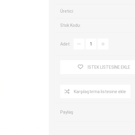
EV Arıza Tespit Cihazları
TPMS Cihaz ve Sensörleri
Üretici:
Araç Sarj İstasyonları
Akü Cihazları
Stok Kodu:
Servis Ekipmanları
ADAS Kalibrasyon
Elektrikli Araç Garaj
Diğer
Ekipmanları
Adet:
OK
TOPDON
ECU COMPANY
VCP
İSTEK LISTESINE EKLE
Karşılaştırma listesine ekle
Paylaş
NERS
JDIAG
ECUHELP
EC