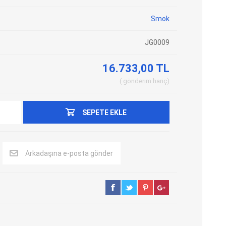
Adblue Emülator
Nitro Cihazları
Smok
Kolon Kilidi Emülatörleri
Emülatörler
JG0009
İmmo Emülatörleri
Kablolar
Binek Araç Emülatörleri
Hata Kodu Silici
16.733,00 TL
gönderim
hariç
SYSTEM
OBDSTAR
ANCEL
SEPETE EKLE
Arkadaşına e-posta gönder
UTEST