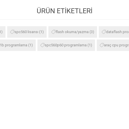
ÜRÜN ETIKETLERI
1)
spc560 lisansı
(1)
flash okuma/yazma
(3)
dataflash pr
1b programlama
(1)
spc560p60 programlama
(1)
araç cpu prog