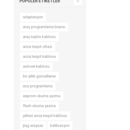
POPÜLER ETIKETLER
adaptasyon
araç programlama lisansı
araç teşhis kablosu
arıza tespit cihazı
arıza tespit kablosu
autovei kablosu
bir yıllık güncelleme
ecu programlama
eeprom okuma yazma
flash okuma yazma
jaltest arıza tespit kablosu
jtag arayüzü
kalibrasyon