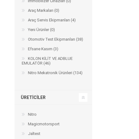
Immobilizer Cihazları (0)
Arıza Tespit Cihazı
Araç Markaları (0)
Ecu Programlama Cihazları
Araç Aksesuarları ve
Kabloları
Chiptuning Yazılımları
Araç Servis Ekipmanları (4)
Lisanslar
Kablo ve Ekipmanlar
Yeni Ürünler (0)
Gizli Özellik Açma Cihazları
Lisanslar
Otomotiv Test Ekipmanları (38)
Efsane Kasım (3)
KOLON KİLİT VE ADBLUE
EMULATÖR (46)
NUOVOLTA
OBDELEVEN
SM
Nitro Mekatronik Ürünleri (134)
ÜRETICILER
Nitro
Magicmotorsport
X-TOOL
X-HORSE
HPTU
Jaltest