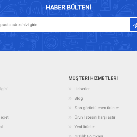
HABER BÜLTENI
MÜŞTERI HIZMETLERI
lgisi
Haberler
Blog
Son görüntülenen ürünler
sepeti
Ürün listesini karşılaştır
si
Yeni ürünler
Gizlilik Politikası