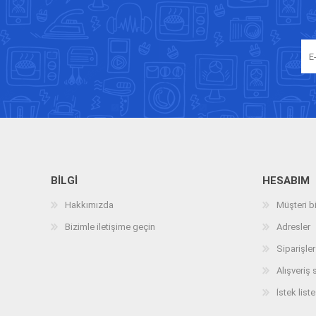
BILGI
HESABIM
Hakkımızda
Müşteri bi
Bizimle iletişime geçin
Adresler
Siparişler
Alışveriş 
İstek liste