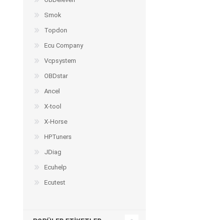
Smok
Topdon
Ecu Company
Vcpsystem
OBDstar
Ancel
X-tool
X-Horse
HPTuners
JDiag
Ecuhelp
Ecutest