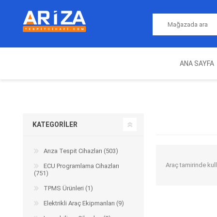
ANA SAYFA
ARIZA TESPIT CIHAZLARI
NITRO
MAGICMOTORSPORT
ECU PROGRAMLAMA
JALT
CIHAZLARI
KATEGORILER
Arıza Tespit Cihazları (503)
Araç tamirinde kul
ECU Programlama Cihazları
(751)
TPMS Ürünleri (1)
Elektrikli Araç Ekipmanları (9)
OEM
AUTOCOM
AUTO