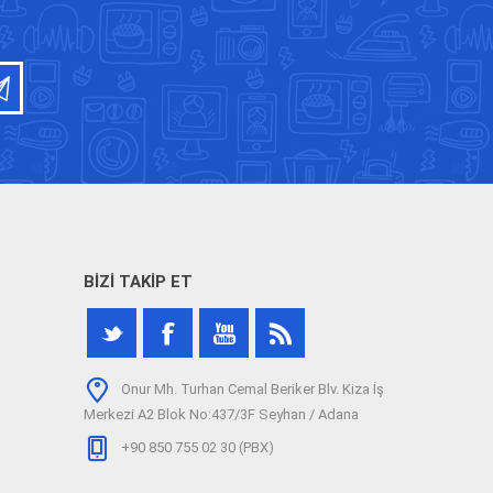
BIZI TAKIP ET
Onur Mh. Turhan Cemal Beriker Blv. Kiza İş
Merkezi A2 Blok No:437/3F Seyhan / Adana
+90 850 755 02 30 (PBX)