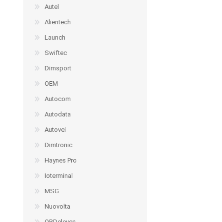
Autel
Alientech
Launch
Swiftec
Dimsport
OEM
Autocom
Autodata
Autovei
Dimtronic
Haynes Pro
Ioterminal
MSG
Nuovolta
OBDeleven