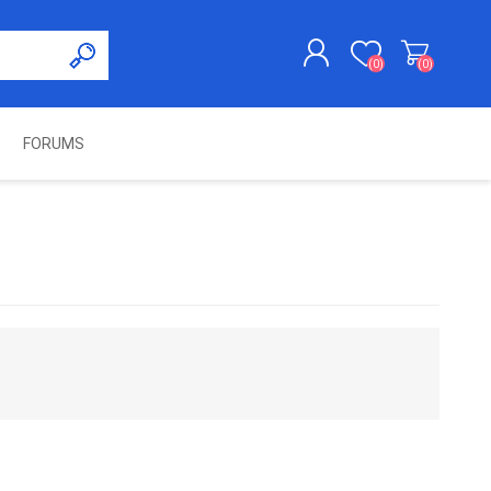
(0)
(0)
FORUMS
KAYDOL
GIRIŞ YAP
UNCH
KOLON KİLİT VE ADBLUE
SWIFTEC
NITRO MEKATRONIK
DIMSPORT
EMULATÖR
ÜRÜNLERI
ES PRO
IOTERMINAL
MSG