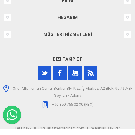
BILGI
HESABIM
MÜŞTERI HIZMETLERI
BIZI TAKIP ET
Onur Mh. Turhan Cemal Beriker Blv. Kiza İş Merkezi A2 Blok No:437/3F
Seyhan / Adana
+90 850 755 02 30 (PBX)
Telif hakkı © 2026 arizatespitcihazi.com. Tüm hakları saklıdır.