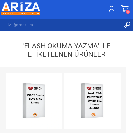
(0)
KAYDOL
'FLASH OKUMA YAZMA' ILE
GIRIŞ YAP
ETIKETLENEN ÜRÜNLER
İSTEK LISTESI
(0)