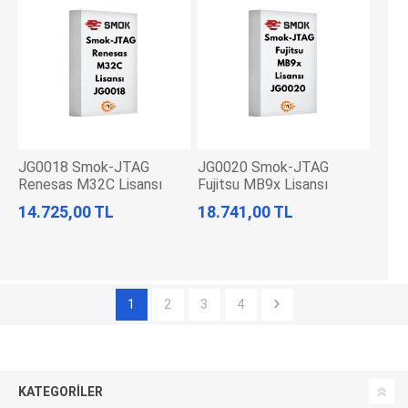
JG0018 Smok-JTAG
JG0020 Smok-JTAG
Renesas M32C Lisansı
Fujitsu MB9x Lisansı
14.725,00 TL
18.741,00 TL
1
2
3
4
KATEGORILER