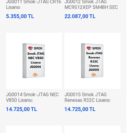
JG0011 Smok-JTAG CR16
JG0012 Smok JTAG
Lisansı
MC9S12XEP 5M48H SEC
Lisansı
5.355,00 TL
22.087,00 TL
JG0014 Smok-JTAG NEC
JG0015 Smok JTAG
V850 Lisansı
Renesas R32C Lisansı
14.725,00 TL
14.725,00 TL