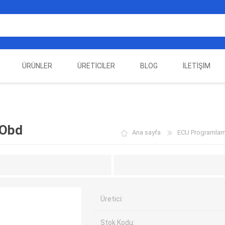
ÜRÜNLER
ÜRETICILER
BLOG
İLETIŞIM
EST
ELEKTRIKLI ARAÇ
AUTEL
ALIENTECH
OTOMOTIV TEST
LA
EKIPMANLARI
EKIPMANLARI
 Obd
Ana sayfa
ECU Programlama
Üretici:
Stok Kodu:
DATA
AUTOVEI
DIMTRONIC
HAYN