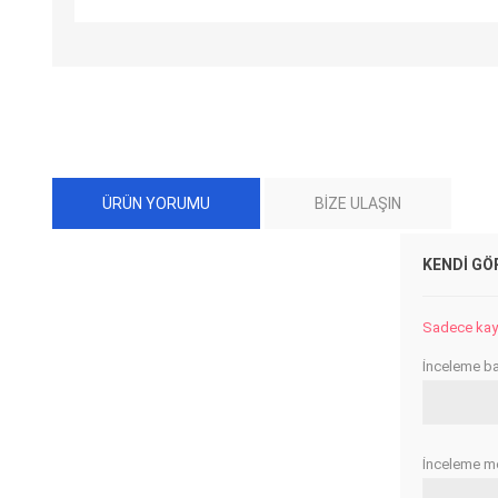
ÜRÜN YORUMU
BIZE ULAŞIN
KENDI GÖ
Sadece kayıt
İnceleme baş
İnceleme me