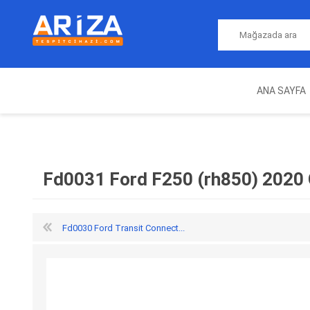
ANA SAYFA
ARIZA TESPIT CIHAZLARI
NITRO
MAGICMOTORSPORT
ECU PROGRAMLAMA
JALT
CIHAZLARI
Fd0031 Ford F250 (rh850) 2020
Fd0030 Ford Transit Connect...
OEM
AUTOCOM
AUTO