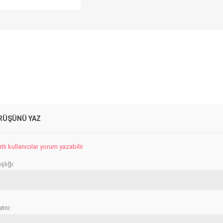
RÜŞÜNÜ YAZ
lı kullanıcılar yorum yazabilir
lığı:
tni: