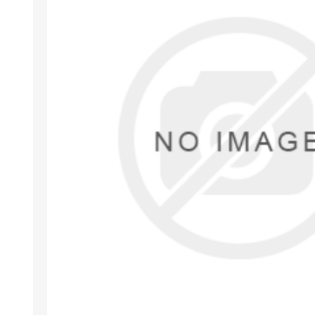
Arıza Tespit Cihazı
Ecu Programlama Cihazları
Araç Aksesuarları ve
Kabloları
Chiptuning Yazılımları
Lisanslar
Kablo ve Ekipmanlar
Gizli Özellik Açma Cihazları
Lisanslar
NUOVOLTA
OBDELEVEN
SM
X-TOOL
X-HORSE
HPTU