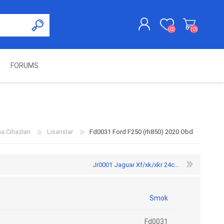
(0)
(0)
FORUMS
KAYDOL
GIRIŞ YAP
UNCH
KOLON KİLİT VE ADBLUE
SWIFTEC
NITRO MEKATRONIK
DIMSPORT
EMULATÖR
ÜRÜNLERI
 Cihazları
Lisanslar
Fd0031 Ford F250 (rh850) 2020 Obd
Jr0001 Jaguar Xf/xk/xkr 24c...
Smok
Fd0031
ES PRO
IOTERMINAL
MSG