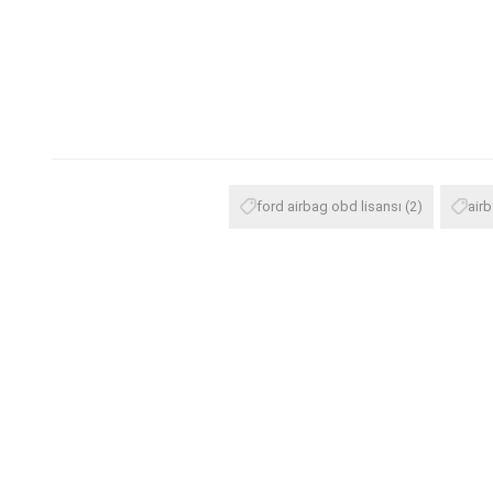
ford airbag obd lisansı
(2)
airb