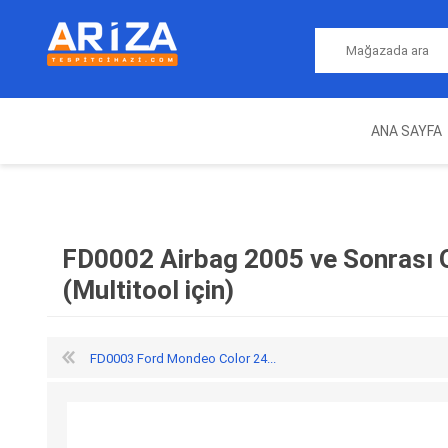
ANA SAYFA
ARIZA TESPIT CIHAZLARI
NITRO
MAGICMOTORSPORT
ECU PROGRAMLAMA
JALT
CIHAZLARI
FD0002 Airbag 2005 ve Sonrası 
(Multitool için)
FD0003 Ford Mondeo Color 24...
OEM
AUTOCOM
AUTO