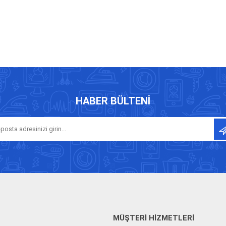
HABER BÜLTENI
MÜŞTERI HIZMETLERI