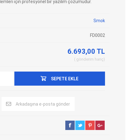
lemleri için profesyonel bir yazılım çözümüdür.
Adblue Emülator
Nitro Cihazları
Kolon Kilidi Emülatörleri
Emülatörler
Smok
İmmo Emülatörleri
Kablolar
FD0002
Binek Araç Emülatörleri
Hata Kodu Silici
6.693,00 TL
gönderim
hariç
SYSTEM
OBDSTAR
ANCEL
SEPETE EKLE
Arkadaşına e-posta gönder
UTEST