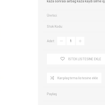
kaza sonrası airbag kaza kaydı silme iş
EV Arıza Tespit Cihazları
TPMS Cihaz ve Sensörleri
Araç Sarj İstasyonları
Akü Cihazları
Üretici:
Servis Ekipmanları
ADAS Kalibrasyon
Stok Kodu:
Elektrikli Araç Garaj
Diğer
Ekipmanları
Adet:
OK
TOPDON
ECU COMPANY
VCP
İSTEK LISTESINE EKLE
Karşılaştırma listesine ekle
Paylaş
NERS
JDIAG
ECUHELP
EC