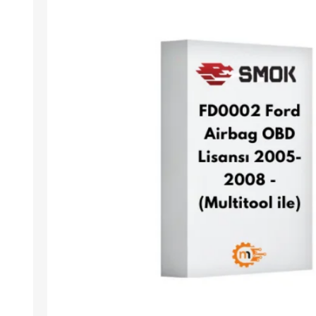
Arıza Tespit Cihazı
Ecu Programlama Cihazları
Araç Aksesuarları ve
Kabloları
Chiptuning Yazılımları
Lisanslar
Kablo ve Ekipmanlar
Gizli Özellik Açma Cihazları
Lisanslar
NUOVOLTA
OBDELEVEN
SM
X-TOOL
X-HORSE
HPTU