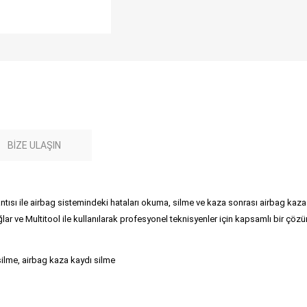
BIZE ULAŞIN
ısı ile airbag sistemindeki hataları okuma, silme ve kaza sonrası airbag kaza 
lar ve Multitool ile kullanılarak profesyonel teknisyenler için kapsamlı bir çöz
silme, airbag kaza kaydı silme