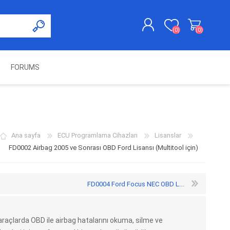
(0)
(0)
FORUMS
KAYDOL
GIRIŞ YAP
UNCH
KOLON KİLİT VE ADBLUE
SWIFTEC
NITRO MEKATRONIK
DIMSPORT
EMULATÖR
ÜRÜNLERI
Ana sayfa
ECU Programlama Cihazları
Lisanslar
FD0002 Airbag 2005 ve Sonrası OBD Ford Lisansı (Multitool için)
FD0004 Ford Focus NEC OBD L...
raçlarda OBD ile airbag hatalarını okuma, silme ve
ES PRO
IOTERMINAL
MSG