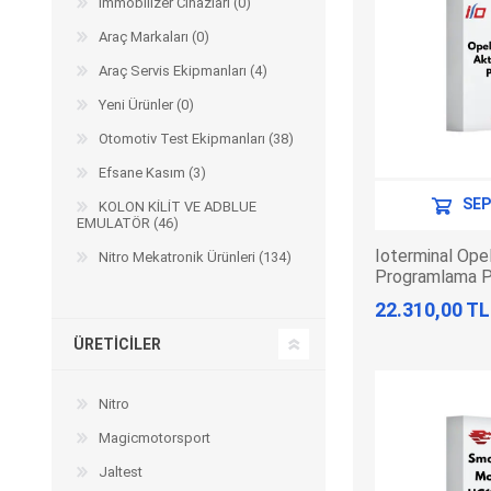
Immobilizer Cihazları (0)
Arıza Tespit Cihazı
Araç Markaları (0)
Ecu Programlama Cihazları
Araç Aksesuarları ve
Kabloları
Chiptuning Yazılımları
Araç Servis Ekipmanları (4)
Lisanslar
Kablo ve Ekipmanlar
Yeni Ürünler (0)
Gizli Özellik Açma Cihazları
Lisanslar
Otomotiv Test Ekipmanları (38)
Efsane Kasım (3)
SEP
KOLON KİLİT VE ADBLUE
EMULATÖR (46)
NUOVOLTA
OBDELEVEN
SM
Ioterminal Op
Nitro Mekatronik Ürünleri (134)
Programlama P
22.310,00 TL
ÜRETICILER
Nitro
Magicmotorsport
X-TOOL
X-HORSE
HPTU
Jaltest