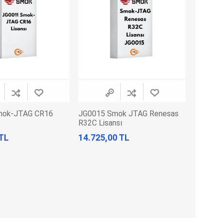
Adblue Emülator
Nitro Cihazları
Kolon Kilidi Emülatörleri
Emülatörler
İmmo Emülatörleri
Kablolar
Binek Araç Emülatörleri
Hata Kodu Silici
SYSTEM
OBDSTAR
ANCEL
mok-JTAG CR16
JG0015 Smok JTAG Renesas
R32C Lisansı
 TL
14.725,00 TL
UTEST