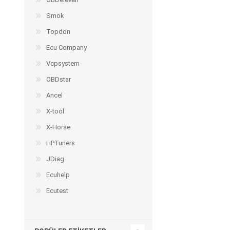
Smok
Topdon
Ecu Company
Vcpsystem
OBDstar
Ancel
X-tool
X-Horse
HPTuners
JDiag
Ecuhelp
Ecutest