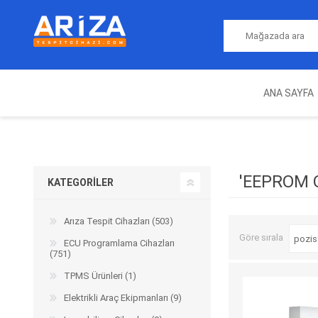
ANA SAYFA
ARIZA TESPIT CIHAZLARI
NITRO
MAGICMOTORSPORT
ECU PROGRAMLAMA
JALT
CIHAZLARI
'EEPROM 
KATEGORILER
Arıza Tespit Cihazları (503)
Göre sırala
ECU Programlama Cihazları
(751)
TPMS Ürünleri (1)
Elektrikli Araç Ekipmanları (9)
OEM
AUTOCOM
AUTO