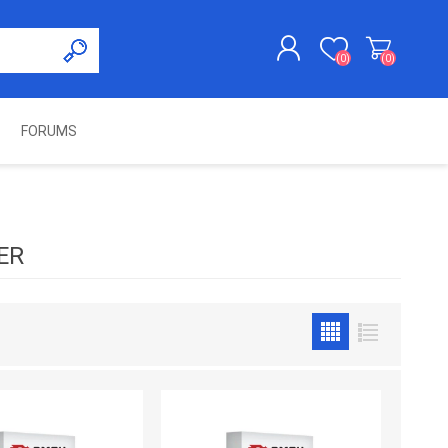
(0)
(0)
FORUMS
KAYDOL
GIRIŞ YAP
UNCH
KOLON KİLİT VE ADBLUE
SWIFTEC
NITRO MEKATRONIK
DIMSPORT
EMULATÖR
ÜRÜNLERI
ER
ES PRO
IOTERMINAL
MSG