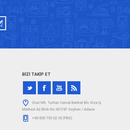
BIZI TAKIP ET
Onur Mh. Turhan Cemal Beriker Blv. Kiza İş
Merkezi A2 Blok No:437/3F Seyhan / Adana
+90 850 755 02 30 (PBX)