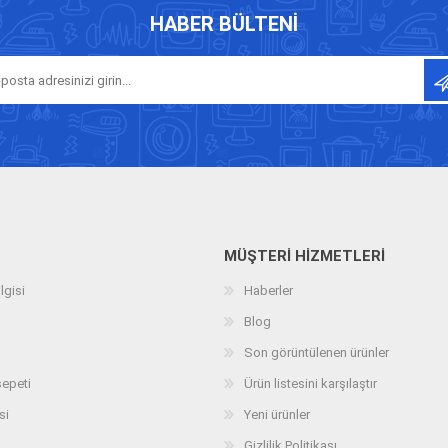
HABER BÜLTENI
MÜŞTERI HIZMETLERI
lgisi
Haberler
Blog
Son görüntülenen ürünler
sepeti
Ürün listesini karşılaştır
si
Yeni ürünler
Gizlilik Politikası