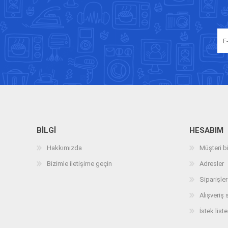
BILGI
HESABIM
Hakkımızda
Müşteri bi
Bizimle iletişime geçin
Adresler
Siparişler
Alışveriş 
İstek liste