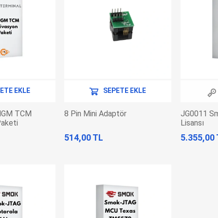
EV Arıza Tespit Cihazları
TPMS Cihaz ve Sensörleri
Araç Sarj İstasyonları
Akü Cihazları
Servis Ekipmanları
ADAS Kalibrasyon
Elektrikli Araç Garaj
Diğer
Ekipmanları
ETE EKLE
SEPETE EKLE
OK
TOPDON
ECU COMPANY
VCP
elGM TCM
8 Pin Mini Adaptör
JG0011 S
aketi
Lisansı
514,00 TL
5.355,00
NERS
JDIAG
ECUHELP
EC