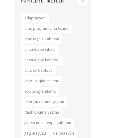
POPÜLER ETIKETLER
adaptasyon
araç programlama lisansı
araç teşhis kablosu
arıza tespit cihazı
arıza tespit kablosu
autovei kablosu
bir yıllık güncelleme
ecu programlama
eeprom okuma yazma
flash okuma yazma
jaltest arıza tespit kablosu
jtag arayüzü
kalibrasyon