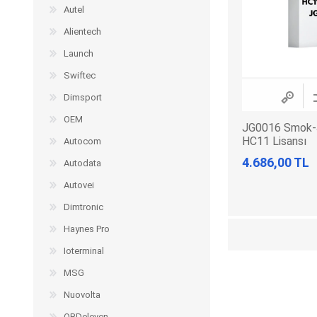
Autel
Alientech
Launch
Swiftec
Dimsport
OEM
JG0016 Smok-
HC11 Lisansı
Autocom
4.686,00 TL
Autodata
Autovei
Dimtronic
Haynes Pro
Ioterminal
MSG
Nuovolta
OBDeleven