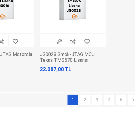
JTAG Motorola
JG0028 Smok-JTAG MCU
Texas TMS570 Lisansı
22.087,00 TL
1
2
3
4
5