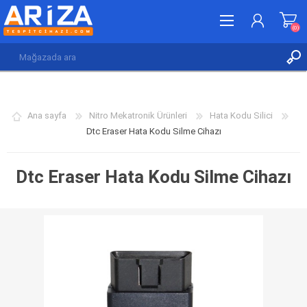
(0)
KAYDOL
GIRIŞ YAP
Ana sayfa
Nitro Mekatronik Ürünleri
Hata Kodu Silici
İSTEK LISTESI
(0)
Dtc Eraser Hata Kodu Silme Cihazı
Dtc Eraser Hata Kodu Silme Cihazı