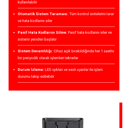
kullanılabilir
Otomatik Sistem Taraması:
Tüm kontrol ünitelerini tarar
ve hata kodlarını siler
Pasif Hata Kodlarını Silme:
Pasif hata kodlarını siler ve
sistemi yeniden başlatır
Sistem Devamlılığı:
Cihaz açık bırakıldığında her 1 saatte
bir periyodik olarak işlemleri tekrarlar
Durum İzleme:
LED ışıkları ve sesli uyarılar ile işlem
durumu takip edilebilir