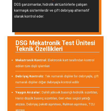
DGS şanzımanlar, hidrolik aktüatörlerle çalışan
karmaşık sistemlerdir ve çift debriyajı alternatif
olarak kontrol eder.
DSG Mekatronik Test Ünitesi
Teknik Özellikleri
Mekatronik Kontrol:
Elektronik kart tarafından kontrol
edilen tüm dişli işlemleri
Debriyaj Kontrolü:
Tek numaralı dişliler bir debriyajla, çift
numaralı dişliler diğer debriyajla kontrol edilir
Yaygın Arızalar:
Dahili yüksek basınçlı hidrolik sızıntıları,
Harici düşük basınç sızıntıları, Geri vites seçici yatağı
arızası, Debriyaj paketi aşınması, Rulman aşınması, TCU
arızası