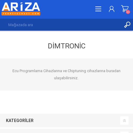
(0)
KAYDOL
DIMTRONIC
GIRIŞ YAP
İSTEK LISTESI
(0)
Ecu Programlama Cihazlarına ve Chiptuning cihazlarına buradan
ulaşabilirsiniz.
KATEGORILER