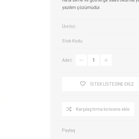
hata silme ve gösterge saati okuma/ya
yazılım çözümüdür.
EV Arıza Tespit Cihazları
TPMS Cihaz ve Sensörleri
Araç Sarj İstasyonları
Akü Cihazları
Üretici:
Servis Ekipmanları
ADAS Kalibrasyon
Elektrikli Araç Garaj
Diğer
Stok Kodu:
Ekipmanları
Adet:
OK
TOPDON
ECU COMPANY
VCP
İSTEK LISTESINE EKLE
Karşılaştırma listesine ekle
Paylaş
NERS
JDIAG
ECUHELP
EC