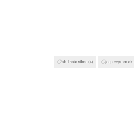
obd hata silme
(4)
jeep eeprom ok