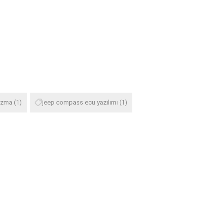
azma
(1)
jeep compass ecu yazılımı
(1)