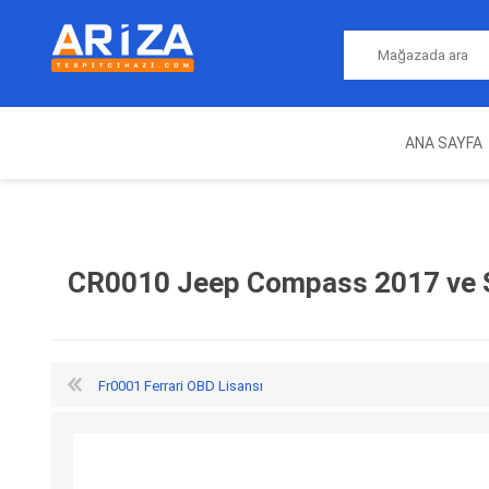
ANA SAYFA
ARIZA TESPIT CIHAZLARI
NITRO
MAGICMOTORSPORT
ECU PROGRAMLAMA
JALT
CIHAZLARI
CR0010 Jeep Compass 2017 ve S
Fr0001 Ferrari OBD Lisansı
OEM
AUTOCOM
AUTO