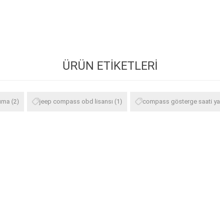
ÜRÜN ETIKETLERI
uma
(2)
jeep compass obd lisansı
(1)
compass gösterge saati y