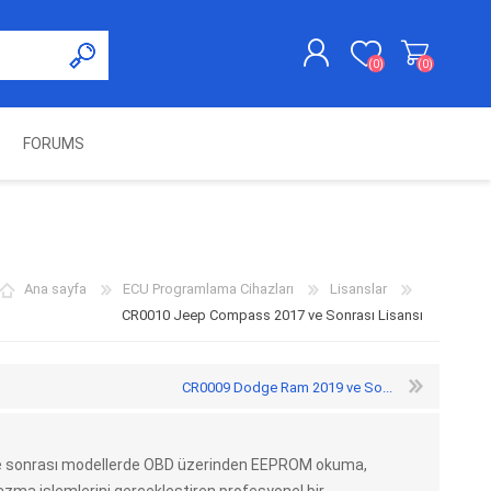
(0)
(0)
FORUMS
KAYDOL
GIRIŞ YAP
UNCH
KOLON KİLİT VE ADBLUE
SWIFTEC
NITRO MEKATRONIK
DIMSPORT
EMULATÖR
ÜRÜNLERI
Ana sayfa
ECU Programlama Cihazları
Lisanslar
CR0010 Jeep Compass 2017 ve Sonrası Lisansı
CR0009 Dodge Ram 2019 ve So...
e sonrası modellerde OBD üzerinden EEPROM okuma,
ES PRO
IOTERMINAL
MSG