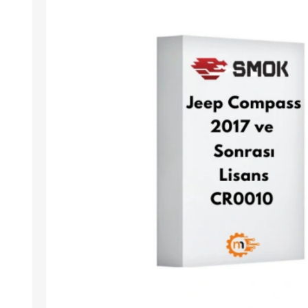
Arıza Tespit Cihazı
Ecu Programlama Cihazları
Araç Aksesuarları ve
Kabloları
Chiptuning Yazılımları
Lisanslar
Kablo ve Ekipmanlar
Gizli Özellik Açma Cihazları
Lisanslar
NUOVOLTA
OBDELEVEN
SM
X-TOOL
X-HORSE
HPTU