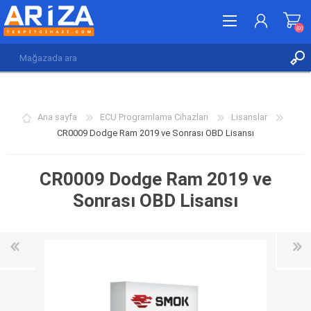
(0)
KAYDOL
GIRIŞ YAP
Ana sayfa
ECU Programlama Cihazları
Lisanslar
İSTEK LISTESI
(0)
CR0009 Dodge Ram 2019 ve Sonrası OBD Lisansı
CR0009 Dodge Ram 2019 ve
Sonrası OBD Lisansı