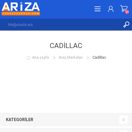
(0)
KAYDOL
CADILLAC
GIRIŞ YAP
İSTEK LISTESI
(0)
Ana sayfa
Araç Markaları
Cadillac
KATEGORILER