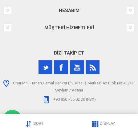
HESABIM
MÜŞTERI HIZMETLERI
BIZI TAKIP ET
Onur Mh. Turhan Cemal Beriker Blv. Kiza İş Merkezi A2 Blok No:437/3F
Seyhan / Adana
+90 850 755 02 30 (PBX)
SORT
DISPLAY
Telif hakkı © 2026 arizatespitcihazi.com. Tüm hakları saklıdır.