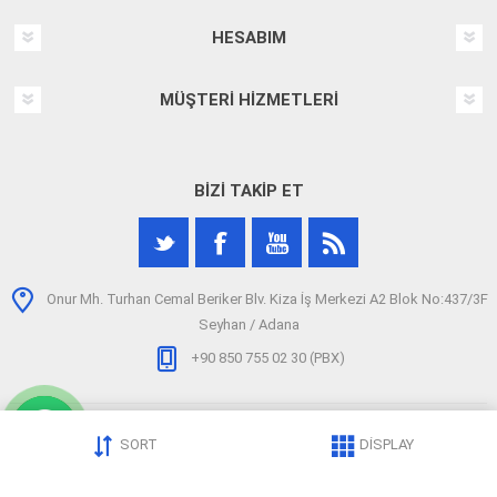
HESABIM
MÜŞTERI HIZMETLERI
BIZI TAKIP ET
Onur Mh. Turhan Cemal Beriker Blv. Kiza İş Merkezi A2 Blok No:437/3F
Seyhan / Adana
+90 850 755 02 30 (PBX)
SORT
DISPLAY
Telif hakkı © 2026 arizatespitcihazi.com. Tüm hakları saklıdır.