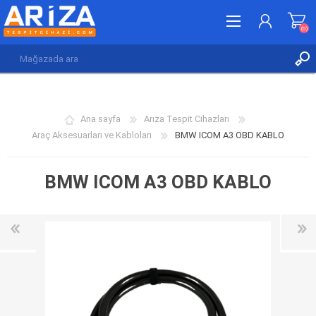
(0)
KAYDOL
GIRIŞ YAP
Ana sayfa
Arıza Tespit Cihazları
İSTEK LISTESI
(0)
Araç Aksesuarları ve Kabloları
BMW ICOM A3 OBD KABLO
BMW ICOM A3 OBD KABLO