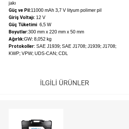
jakı
Güç ve Pil
:11000 mAh 3,7 V lityum polimer pil
Giriş Voltajı
: 12 V
Güç Tüketimi
6,5 W
Boyutlar
:300 mm x 220 mm x 50 mm
Ağırlık
:GW: 8,052 kg
Protokoller
: SAE J1939; SAE J1708; J1939; J1708;
KWP; VPW; UDS-CAN; CDL
İLGILI ÜRÜNLER