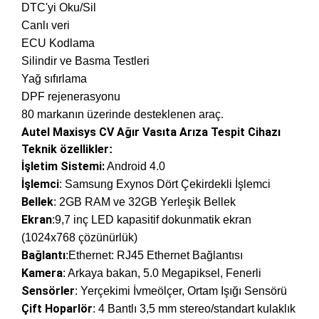
DTC'yi Oku/Sil
Canlı veri
ECU Kodlama
Silindir ve Basma Testleri
Yağ sıfırlama
DPF rejenerasyonu
80 markanın üzerinde desteklenen araç.
Autel Maxisys CV Ağır Vasıta Arıza Tespit Cihazı
Teknik özellikler
:
İşletim Sistemi:
Android 4.0
İşlemci
: Samsung Exynos Dört Çekirdekli İşlemci
Bellek
: 2GB RAM ve 32GB Yerleşik Bellek
Ekran
:9,7 inç LED kapasitif dokunmatik ekran
(1024x768 çözünürlük)
Bağlantı
:Ethernet: RJ45 Ethernet Bağlantısı
Kamera
: Arkaya bakan, 5.0 Megapiksel, Fenerli
Sensörler
: Yerçekimi İvmeölçer, Ortam Işığı Sensörü
Çift Hoparlör
: 4 Bantlı 3,5 mm stereo/standart kulaklık