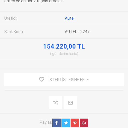
edilen ve en ucuz teşhis aracıdır.
Üretici:
Autel
Stok Kodu:
AUTEL - 2247
154.220,00 TL
gönderim
hariç
İSTEK LISTESINE EKLE
Paylaş