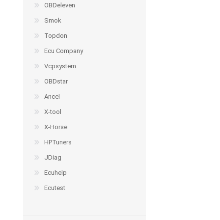
OBDeleven
Smok
Topdon
Ecu Company
Vcpsystem
OBDstar
Ancel
X-tool
X-Horse
HPTuners
JDiag
Ecuhelp
Ecutest