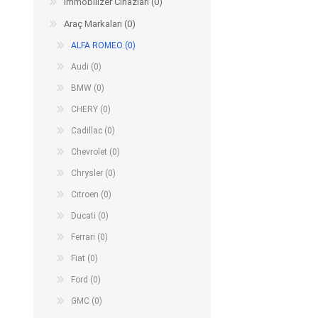
Immobilizer Cihazları (0)
Arıza Tespit Cihazı
Araç Markaları (0)
Ecu Programlama Cihazları
Araç Aksesuarları ve
Kabloları
Chiptuning Yazılımları
ALFA ROMEO (0)
Lisanslar
Kablo ve Ekipmanlar
Audi (0)
Gizli Özellik Açma Cihazları
Lisanslar
BMW (0)
CHERY (0)
Cadillac (0)
NUOVOLTA
OBDELEVEN
SM
Chevrolet (0)
Chrysler (0)
Cıtroen (0)
Ducati (0)
Ferrari (0)
Fiat (0)
Ford (0)
GMC (0)
X-TOOL
X-HORSE
HPTU