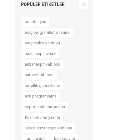
POPÜLER ETIKETLER
adaptasyon
araç programlama lisansı
araç teşhis kablosu
arıza tespit cihazı
arıza tespit kablosu
autovei kablosu
bir yıllık güncelleme
ecu programlama
eeprom okuma yazma
flash okuma yazma
jaltest arıza tespit kablosu
jtag arayüzü
kalibrasyon