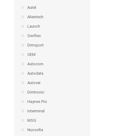
Autel
Alientech
Launch
Swiftec
Dimsport
OEM
Autocom
Autodata
Autovei
Dimtronic
Haynes Pro
Ioterminal
MSG
Nuovolta