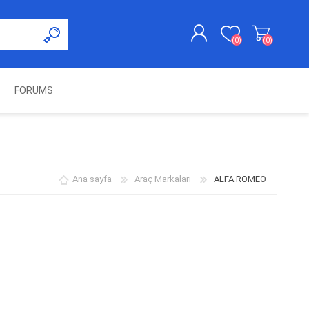
(0)
(0)
FORUMS
KAYDOL
GIRIŞ YAP
UNCH
KOLON KİLİT VE ADBLUE
SWIFTEC
NITRO MEKATRONIK
DIMSPORT
EMULATÖR
ÜRÜNLERI
Ana sayfa
Araç Markaları
ALFA ROMEO
ES PRO
IOTERMINAL
MSG