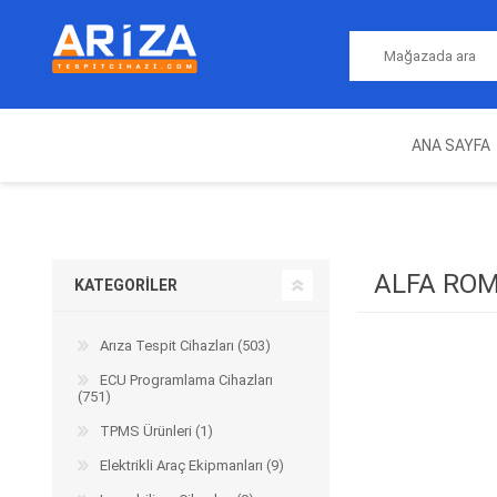
ANA SAYFA
ARIZA TESPIT CIHAZLARI
NITRO
MAGICMOTORSPORT
ECU PROGRAMLAMA
JALT
CIHAZLARI
ALFA RO
KATEGORILER
Arıza Tespit Cihazları (503)
ECU Programlama Cihazları
(751)
TPMS Ürünleri (1)
Elektrikli Araç Ekipmanları (9)
OEM
AUTOCOM
AUTO