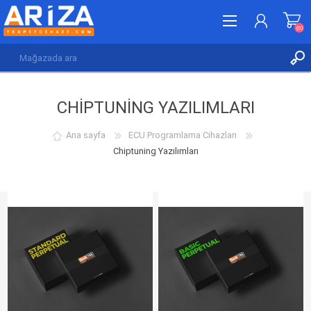
(0)
KAYDOL
CHIPTUNING YAZILIMLARI
GIRIŞ YAP
İSTEK LISTESI
(0)
Ana sayfa
ECU Programlama Cihazları
Chiptuning Yazılımları