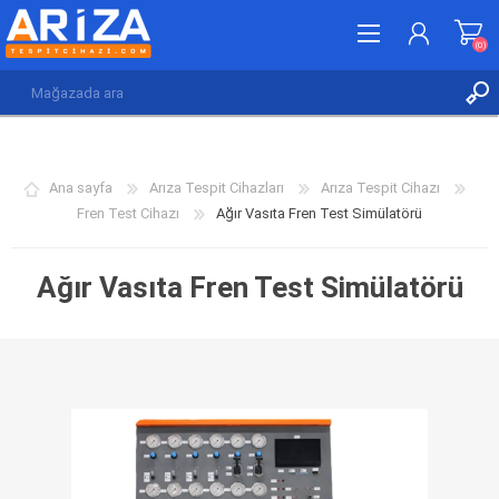
(0)
KAYDOL
GIRIŞ YAP
Ana sayfa
Arıza Tespit Cihazları
Arıza Tespit Cihazı
İSTEK LISTESI
(0)
Fren Test Cihazı
Ağır Vasıta Fren Test Simülatörü
Ağır Vasıta Fren Test Simülatörü