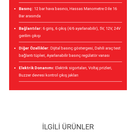
Basınç:
12 bar hava basıncı, Hassas Manometre 0 ile 16
Bar arasında
Bağlantılar:
6 giriş, 6 çıkış (4/6 ayarlanabilir), 5V, 12V, 24V
gerilim çıkışı
Diğer Özellikler:
Dijital basınç göstergesi, Dahili araç test
bağlantı tüpleri, Ayarlanabilir basınç regülatör vanası
Elektrik Donanımı:
Elektrik sigortaları, Voltaj prizleri,
Buzzer devresi kontrol çıkış jakları
İLGILI ÜRÜNLER