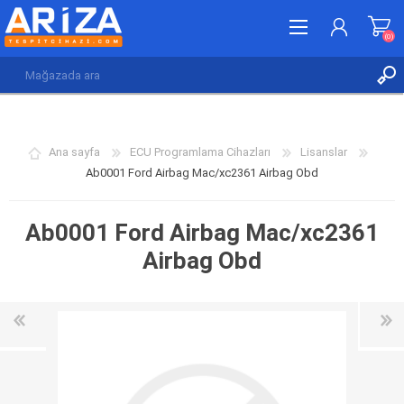
(0)
KAYDOL
GIRIŞ YAP
Ana sayfa
ECU Programlama Cihazları
Lisanslar
İSTEK LISTESI
(0)
Ab0001 Ford Airbag Mac/xc2361 Airbag Obd
Ab0001 Ford Airbag Mac/xc2361
Airbag Obd