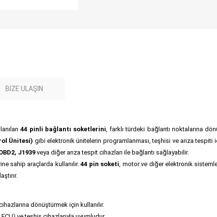
BIZE ULAŞIN
llanılan
44 pinli bağlantı soketlerini
, farklı türdeki bağlantı noktalarına dö
ol Ünitesi)
gibi elektronik ünitelerin programlanması, teşhisi ve arıza tespiti i
OBD2, J1939
veya diğer arıza tespit cihazları ile bağlantı sağlayabilir.
ne sahip araçlarda kullanılır.
44 pin soketi
, motor ve diğer elektronik sistemler
ştırır.
t cihazlarına dönüştürmek için kullanılır.
kle ECU) ve teşhis cihazlarıyla uyumludur.