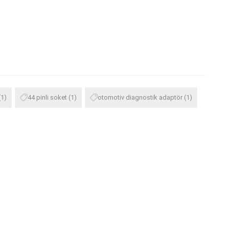
(1)
44 pinli soket
(1)
otomotiv diagnostik adaptör
(1)