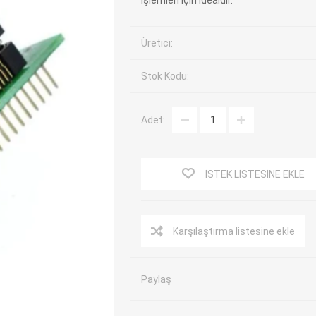
işlemleri için idealdir.
EV Arıza Tespit Cihazları
TPMS Cihaz ve Sensörleri
Üretici:
Araç Sarj İstasyonları
Akü Cihazları
Servis Ekipmanları
ADAS Kalibrasyon
Stok Kodu:
Elektrikli Araç Garaj
Diğer
Ekipmanları
Adet:
OK
TOPDON
ECU COMPANY
VCP
İSTEK LISTESINE EKLE
Karşılaştırma listesine ekle
Paylaş
NERS
JDIAG
ECUHELP
EC