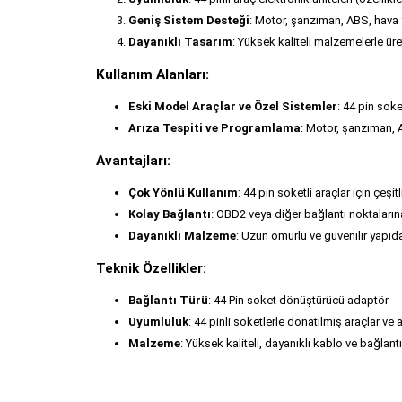
Geniş Sistem Desteği
: Motor, şanzıman, ABS, hava y
Dayanıklı Tasarım
: Yüksek kaliteli malzemelerle üre
Kullanım Alanları:
Eski Model Araçlar ve Özel Sistemler
: 44 pin soke
Arıza Tespiti ve Programlama
: Motor, şanzıman, A
Avantajları:
Çok Yönlü Kullanım
: 44 pin soketli araçlar için çeşit
Kolay Bağlantı
: OBD2 veya diğer bağlantı noktalar
Dayanıklı Malzeme
: Uzun ömürlü ve güvenilir yapıda
Teknik Özellikler:
Bağlantı Türü
: 44 Pin soket dönüştürücü adaptör
Uyumluluk
: 44 pinli soketlerle donatılmış araçlar ve a
Malzeme
: Yüksek kaliteli, dayanıklı kablo ve bağlantı