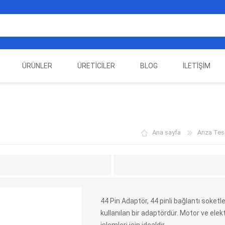
ÜRÜNLER
ÜRETICILER
BLOG
İLETIŞIM
EST
ELEKTRIKLI ARAÇ
AUTEL
ALIENTECH
OTOMOTIV TEST
LA
EKIPMANLARI
EKIPMANLARI
Ana sayfa
Arıza Tesp
44 Pin Adaptör, 44 pinli bağlantı soketl
kullanılan bir adaptördür. Motor ve ele
DATA
AUTOVEI
DIMTRONIC
HAYN