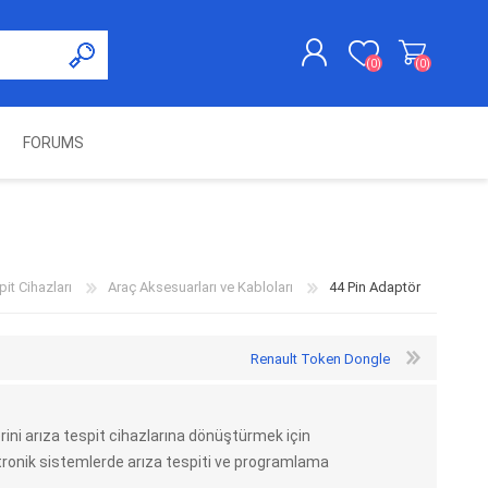
(0)
(0)
FORUMS
KAYDOL
GIRIŞ YAP
UNCH
KOLON KİLİT VE ADBLUE
SWIFTEC
NITRO MEKATRONIK
DIMSPORT
EMULATÖR
ÜRÜNLERI
it Cihazları
Araç Aksesuarları ve Kabloları
44 Pin Adaptör
Renault Token Dongle
erini arıza tespit cihazlarına dönüştürmek için
ktronik sistemlerde arıza tespiti ve programlama
ES PRO
IOTERMINAL
MSG