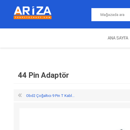
ANA SAYFA
ARIZA TESPIT CIHAZLARI
NITRO
MAGICMOTORSPORT
ECU PROGRAMLAMA
JALT
CIHAZLARI
44 Pin Adaptör
Obd2 Çoğaltıcı 9 Pin T Kabl...
OEM
AUTOCOM
AUTO