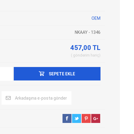
Adblue Emülator
Nitro Cihazları
OEM
Kolon Kilidi Emülatörleri
Emülatörler
İmmo Emülatörleri
Kablolar
NKAAY - 1346
Binek Araç Emülatörleri
Hata Kodu Silici
457,00 TL
gönderim
hariç
SYSTEM
OBDSTAR
ANCEL
SEPETE EKLE
Arkadaşına e-posta gönder
UTEST