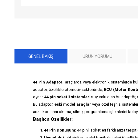
GENEL BAKIŞ
ÜRÜN YORUMU
44 Pin Adaptör
, araçlarda veya elektronik sistemlerde ku
adaptör, özellikle otomotiv sektöründe,
ECU (Motor Kontr
oynar.
44 pin soketli sistemlerle
uyumlu olan bu adaptör,
Bu adaptör,
eski model araçlar
veya özel teşhis sistemleri
arıza kodlarını okuma, silme, programlama işlemlerini kolayla
Başlıca Özellikler:
44 Pin Dönüşüm
: 44 pinli soketleri farklı arıza tespi
Uyumluluk
: 44 pinli araç elektronik üniteleri (özelli