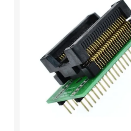
Arıza Tespit Cihazı
Ecu Programlama Cihazları
Araç Aksesuarları ve
Kabloları
Chiptuning Yazılımları
Lisanslar
Kablo ve Ekipmanlar
Gizli Özellik Açma Cihazları
Lisanslar
NUOVOLTA
OBDELEVEN
SM
X-TOOL
X-HORSE
HPTU