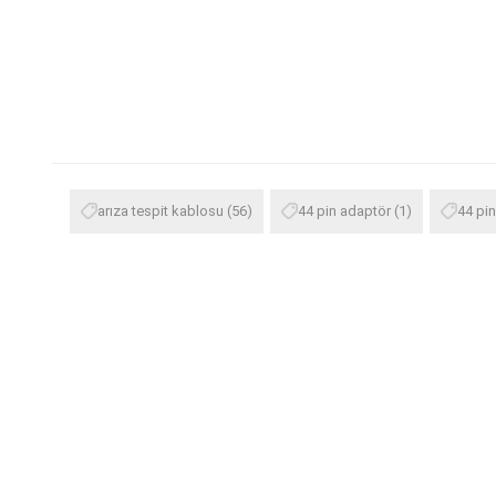
arıza tespit kablosu
(56)
44 pin adaptör
(1)
44 pi